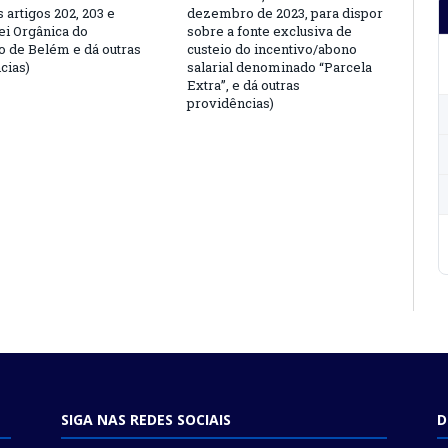
s artigos 202, 203 e
dezembro de 2023, para dispor
ei Orgânica do
sobre a fonte exclusiva de
o de Belém e dá outras
custeio do incentivo/abono
cias)
salarial denominado “Parcela
Extra”, e dá outras
providências)
SIGA NAS REDES SOCIAIS
D