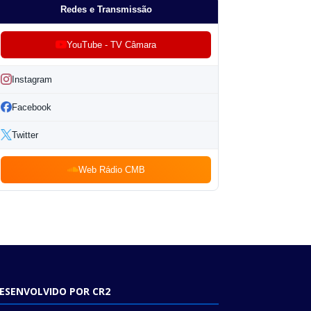
Redes e Transmissão
YouTube - TV Câmara
Instagram
Facebook
Twitter
Web Rádio CMB
ESENVOLVIDO POR CR2