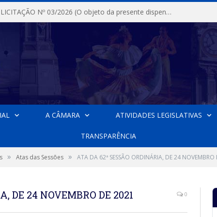
DISPENSA DE LICITAÇÃO Nº 03/2026 (O objeto da presente dispensa é a escolha da proposta mais vantajosa para a aquisição, de aparelhos de ar condicionado, tipo Split, com material de instalação e fogão industrial, conforme condições, quantidades e exigências estabelecidas no termo de referencia e neste aviso de contratação direta e seus anexos)
IAL
A CÂMARA
ATIVIDADES LEGISLATIVAS
TRANSPARÊNCIA
»
»
s
Atas das Sessões
ATA DA 62ª SESSÃO ORDINÁRIA, DE 24 NOVEMBRO 
A, DE 24 NOVEMBRO DE 2021
0