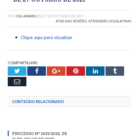
POR
CR2-ADMIN5
EM
27 DE OUTUBRO DE 2021
ATAS DAS SESSÕES
,
ATIVIDADES LEGISLATIVAS
Clique aqui para visualizar
COMPARTILHAR:
Twitter
Facebook
Google+
Pinterest
LinkedIn
Tumblr
Email
CONTEÚDO RELACIONADO
PROCESSO Nº 1633/2025, DE