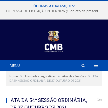
ÚLTIMAS ATUALIZAÇÕES:
DISPENSA DE LICITAÇÃO Nº 03/2026 (O objeto da presente dispensa é a escolha da proposta mais vantajosa para a aquisição, de aparelhos de ar condicionado, tipo Split, com material de instalação e fogão industrial, conforme condições, quantidades e exigências estabelecidas no termo de referencia e neste aviso de contratação direta e seus anexos)
MENU
»
»
»
Home
Atividades Legislativas
Atas das Sessões
ATA
DA 54ª SESSÃO ORDINÁRIA, DE 27 OUTUBRO DE 2021
ATA DA 54ª SESSÃO ORDINÁRIA,
0
DE 27 OUTUBRO DE 2021