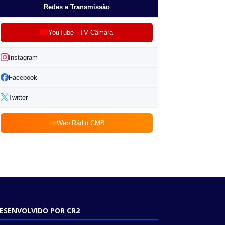
Redes e Transmissão
YouTube - TV Câmara
Instagram
Facebook
Twitter
Web Rádio CMB
ESENVOLVIDO POR CR2