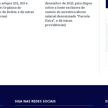
s artigos 202, 203 e
dezembro de 2023, para dispor
ei Orgânica do
sobre a fonte exclusiva de
o de Belém e dá outras
custeio do incentivo/abono
cias)
salarial denominado “Parcela
Extra”, e dá outras
providências)
SIGA NAS REDES SOCIAIS
D