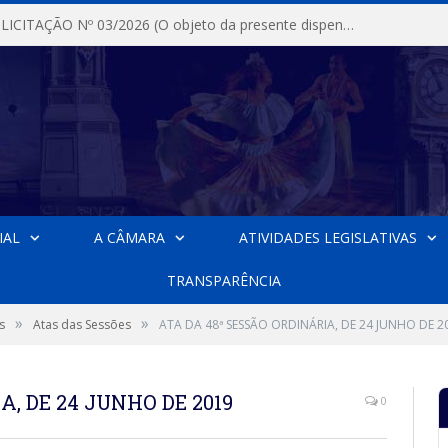
DISPENSA DE LICITAÇÃO Nº 03/2026 (O objeto da presente dispensa é a escolha da proposta mais vantajosa para a aquisição, de aparelhos de ar condicionado, tipo Split, com material de instalação e fogão industrial, conforme condições, quantidades e exigências estabelecidas no termo de referencia e neste aviso de contratação direta e seus anexos)
IAL
A CÂMARA
ATIVIDADES LEGISLATIVAS
TRANSPARÊNCIA
»
»
s
Atas das Sessões
ATA DA 48ª SESSÃO ORDINÁRIA, DE 24 JUNHO DE 2
A, DE 24 JUNHO DE 2019
0