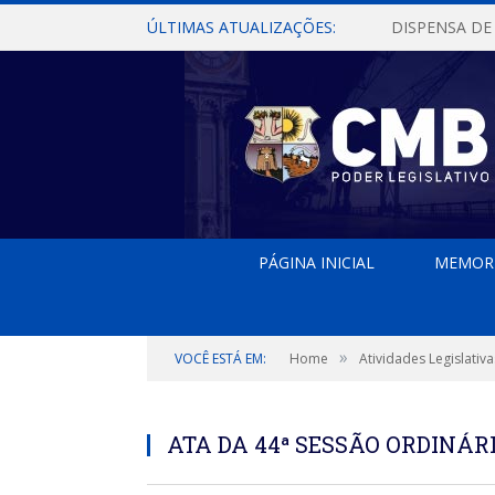
ÚLTIMAS ATUALIZAÇÕES:
PÁGINA INICIAL
MEMOR
»
VOCÊ ESTÁ EM:
Home
Atividades Legislativa
ATA DA 44ª SESSÃO ORDINÁRI