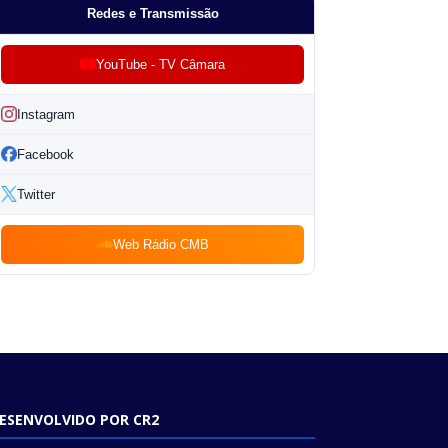
Redes e Transmissão
YouTube - TV Câmara
Instagram
Facebook
Twitter
Web Rádio CMB
ESENVOLVIDO POR CR2