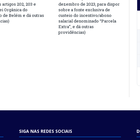
s artigos 202, 203 e
dezembro de 2023, para dispor
ei Orgânica do
sobre a fonte exclusiva de
o de Belém e dá outras
custeio do incentivo/abono
cias)
salarial denominado “Parcela
Extra”, e dá outras
providências)
SIGA NAS REDES SOCIAIS
D