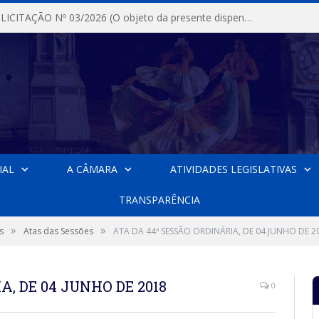
DISPENSA DE LICITAÇÃO Nº 03/2026 (O objeto da presente dispensa é a escolha da proposta mais vantajosa para a aquisição, de aparelhos de ar condicionado, tipo Split, com material de instalação e fogão industrial, conforme condições, quantidades e exigências estabelecidas no termo de referencia e neste aviso de contratação direta e seus anexos)
IAL
A CÂMARA
ATIVIDADES LEGISLATIVAS
TRANSPARÊNCIA
»
»
s
Atas das Sessões
ATA DA 44ª SESSÃO ORDINÁRIA, DE 04 JUNHO DE 2
A, DE 04 JUNHO DE 2018
0