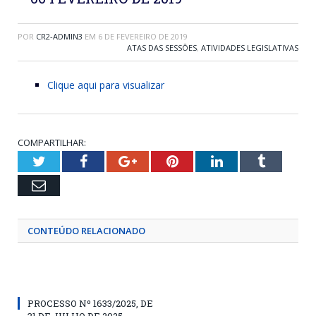
POR
CR2-ADMIN3
EM
6 DE FEVEREIRO DE 2019
ATAS DAS SESSÕES
,
ATIVIDADES LEGISLATIVAS
Clique aqui para visualizar
COMPARTILHAR:
Twitter
Facebook
Google+
Pinterest
LinkedIn
Tumblr
Email
CONTEÚDO RELACIONADO
PROCESSO Nº 1633/2025, DE