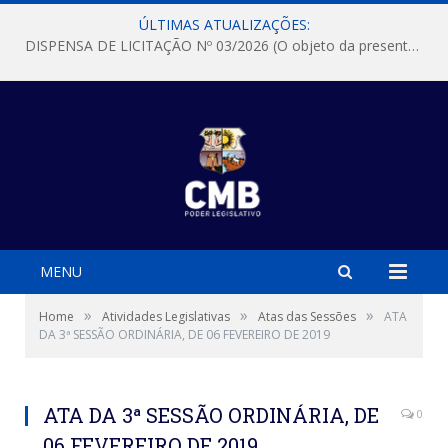
ÚLTIMAS ATUALIZAÇÕES:
DISPENSA DE LICITAÇÃO Nº 03/2026 (O objeto da presente dispensa é a escolha da proposta mais vantajosa para a aquisição, de aparelhos de ar condicionado, tipo Split, com material de instalação e fogão industrial, conforme condições, quantidades e exigências estabelecidas no termo de referencia e neste aviso de contratação direta e seus anexos)
MENU
»
»
»
Home
Atividades Legislativas
Atas das Sessões
ATA
DA 3ª SESSÃO ORDINÁRIA, DE 06 FEVEREIRO DE 2019
ATA DA 3ª SESSÃO ORDINÁRIA, DE
0
06 FEVEREIRO DE 2019