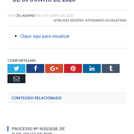
POR
CR2-ADMIN3
EM
3 DE JUNHO DE 2020
ATAS DAS SESSÕES
,
ATIVIDADES LEGISLATIVAS
Clique aqui para visualizar
COMPARTILHAR:
Twitter
Facebook
Google+
Pinterest
LinkedIn
Tumblr
Email
CONTEÚDO RELACIONADO
PROCESSO Nº 1633/2025, DE