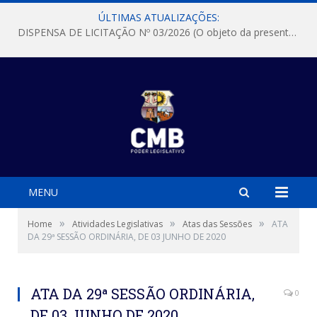
ÚLTIMAS ATUALIZAÇÕES:
DISPENSA DE LICITAÇÃO Nº 03/2026 (O objeto da presente dispensa é a escolha da proposta mais vantajosa para a aquisição, de aparelhos de ar condicionado, tipo Split, com material de instalação e fogão industrial, conforme condições, quantidades e exigências estabelecidas no termo de referencia e neste aviso de contratação direta e seus anexos)
MENU
»
»
»
Home
Atividades Legislativas
Atas das Sessões
ATA
DA 29ª SESSÃO ORDINÁRIA, DE 03 JUNHO DE 2020
ATA DA 29ª SESSÃO ORDINÁRIA,
0
DE 03 JUNHO DE 2020