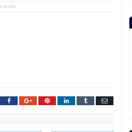
O DE 2025
tter
Facebook
Google+
Pinterest
LinkedIn
Tumblr
Email