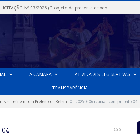
DISPENSA DE LICITAÇÃO Nº 03/2026 (O objeto da presente dispensa é a escolha da proposta mais vantajosa para a aquisição, de aparelhos de ar condicionado, tipo Split, com material de instalação e fogão industrial, conforme condições, quantidades e exigências estabelecidas no termo de referencia e neste aviso de contratação direta e seus anexos)
IAL
A CÂMARA
ATIVIDADES LEGISLATIVAS
TRANSPARÊNCIA
»
res se reúnem com Prefeito de Belém
20250206 reuniao com prefeito 04
 04
0