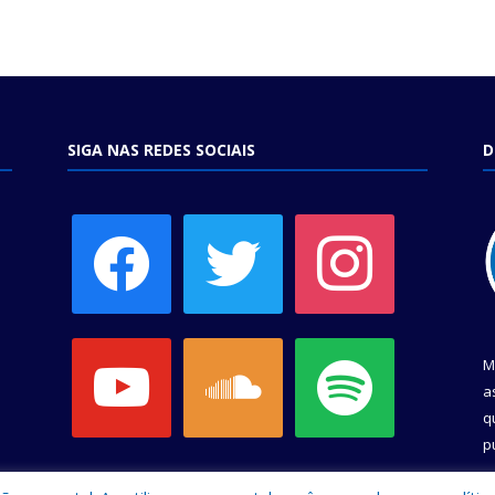
SIGA NAS REDES SOCIAIS
D
facebook
twitter
instagram
youtube
soundcloud
spotify
M
a
q
p
C