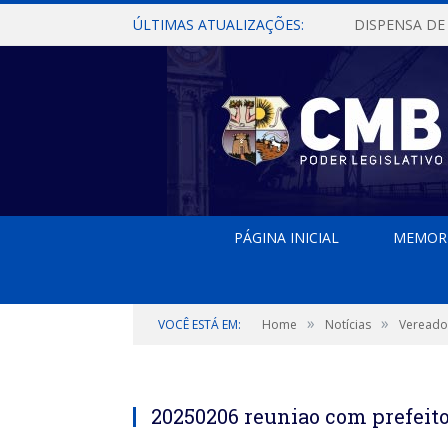
ÚLTIMAS ATUALIZAÇÕES:
PÁGINA INICIAL
MEMOR
»
»
VOCÊ ESTÁ EM:
Home
Notícias
Vereado
20250206 reuniao com prefeito