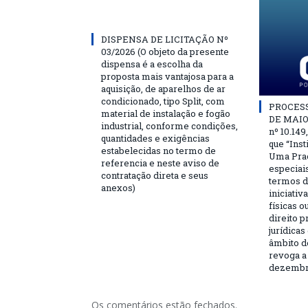
DISPENSA DE LICITAÇÃO Nº
03/2026 (O objeto da presente
dispensa é a escolha da
proposta mais vantajosa para a
aquisição, de aparelhos de ar
condicionado, tipo Split, com
PROCESSO
material de instalação e fogão
DE MAIO 
industrial, conforme condições,
nº 10.149
quantidades e exigências
que “Ins
estabelecidas no termo de
Uma Praç
referencia e neste aviso de
especiai
contratação direta e seus
termos d
anexos)
iniciativ
físicas o
direito 
jurídicas
âmbito d
revoga a 
dezembro
Os comentários estão fechados.