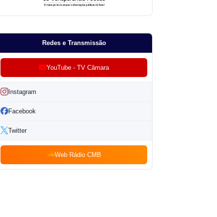
Redes e Transmissão
YouTube - TV Câmara
Instagram
Facebook
Twitter
Web Rádio CMB