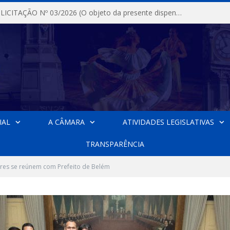
DISPENSA DE LICITAÇÃO Nº 03/2026 (O objeto da presente dispensa é a escolha da proposta mais vantajosa para a aquisição, de aparelhos de ar condicionado, tipo Split, com material de instalação e fogão industrial, conforme condições, quantidades e exigências estabelecidas no termo de referencia e neste aviso de contratação direta e seus anexos)
IAL
A CÂMARA
ATIVIDADES LEGISLATIVAS
TRANSPARÊNCIA
res se reúnem com Prefeito de Belém