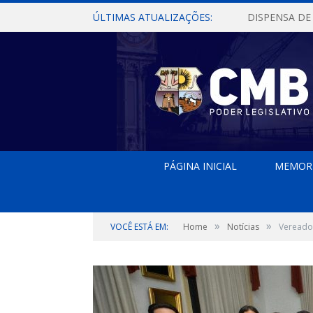
ÚLTIMAS ATUALIZAÇÕES:
PÁGINA INICIAL
MEMOR
»
»
VOCÊ ESTÁ EM:
Home
Notícias
Vereado