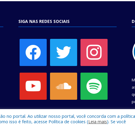
SIGA NAS REDES SOCIAIS
D
facebook
twitter
instagram
youtube
soundcloud
spotify
M
a
q
p
C
 no portal. Ao utilizar nosso portal, você concorda com a polític
 isso é feito, acesse Política de cookies (
Leia mais
). Se você