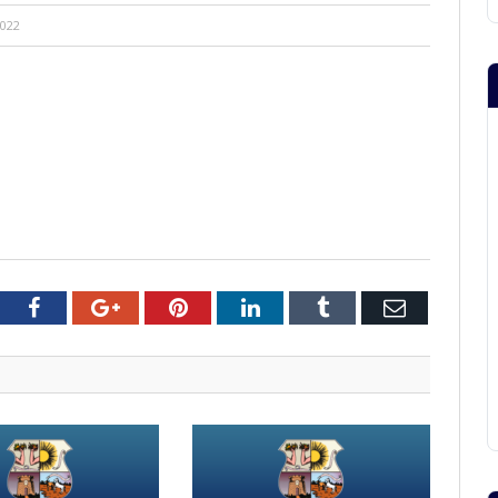
2022
tter
Facebook
Google+
Pinterest
LinkedIn
Tumblr
Email