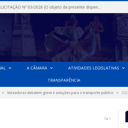
DISPENSA DE LICITAÇÃO Nº 03/2026 (O objeto da presente dispensa é a escolha da proposta mais vantajosa para a aquisição, de aparelhos de ar condicionado, tipo Split, com material de instalação e fogão industrial, conforme condições, quantidades e exigências estabelecidas no termo de referencia e neste aviso de contratação direta e seus anexos)
IAL
A CÂMARA
ATIVIDADES LEGISLATIVAS
TRANSPARÊNCIA
»
»
Vereadores debatem greve e soluções para o transporte público
202
0