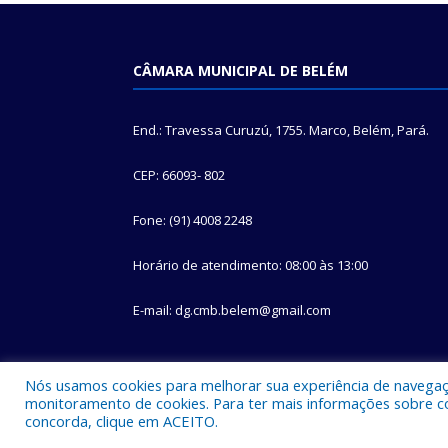
CÂMARA MUNICIPAL DE BELÉM
End.: Travessa Curuzú, 1755. Marco, Belém, Pará.
CEP: 66093- 802
Fone: (91) 4008 2248
Horário de atendimento: 08:00 às 13:00
E-mail: dg.cmb.belem@gmail.com
Nós usamos cookies para melhorar sua experiência de navegação
monitoramento de cookies. Para ter mais informações sobre como
concorda, clique em ACEITO.