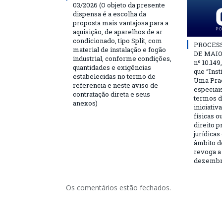
03/2026 (O objeto da presente
dispensa é a escolha da
proposta mais vantajosa para a
aquisição, de aparelhos de ar
condicionado, tipo Split, com
PROCESSO
material de instalação e fogão
DE MAIO 
industrial, conforme condições,
nº 10.149
quantidades e exigências
que “Ins
estabelecidas no termo de
Uma Praç
referencia e neste aviso de
especiai
contratação direta e seus
termos d
anexos)
iniciativ
físicas o
direito 
jurídicas
âmbito d
revoga a 
dezembro
Os comentários estão fechados.