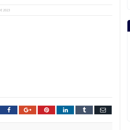
E 2023
tter
Facebook
Google+
Pinterest
LinkedIn
Tumblr
Email