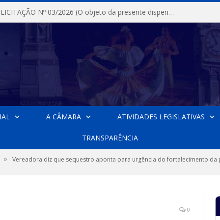
DISPENSA DE LICITAÇÃO Nº 03/2026 (O objeto da presente dispensa é a escolha da proposta mais vantajosa para a aquisição, de aparelhos de ar condicionado, tipo Split, com material de instalação e fogão industrial, conforme condições, quantidades e exigências estabelecidas no termo de referencia e neste aviso de contratação direta e seus anexos)
IAL
A CÂMARA
ATIVIDADES LEGISLATIVAS
TRANSPARÊNCIA
»
Vereadora diz que sequestro aponta para urgência do fortalecimento da p
0