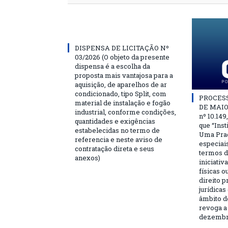
DISPENSA DE LICITAÇÃO Nº
03/2026 (O objeto da presente
dispensa é a escolha da
proposta mais vantajosa para a
aquisição, de aparelhos de ar
condicionado, tipo Split, com
PROCESSO
material de instalação e fogão
DE MAIO 
industrial, conforme condições,
nº 10.149
quantidades e exigências
que “Ins
estabelecidas no termo de
Uma Praç
referencia e neste aviso de
especiai
contratação direta e seus
termos d
anexos)
iniciativ
físicas o
direito 
jurídicas
âmbito d
revoga a 
dezembro