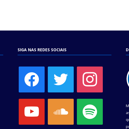
SIGA NAS REDES SOCIAIS
D
facebook
twitter
instagram
youtube
soundcloud
spotify
M
a
q
p