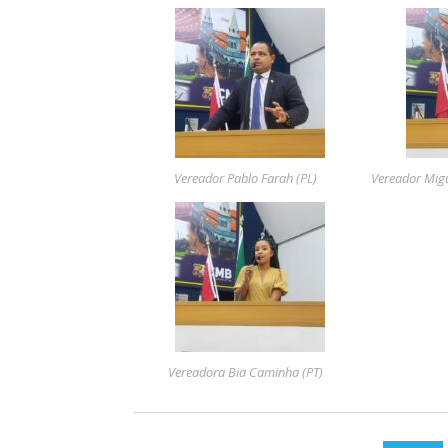
Vereador Pablo Farah (PL)
Vereador Mig
Vereadora Bia Caminha (PT)