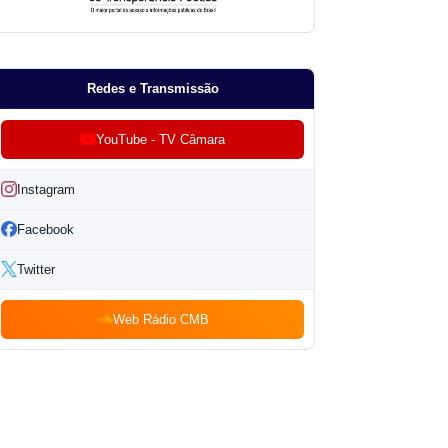
Redes e Transmissão
YouTube - TV Câmara
Instagram
Facebook
Twitter
Web Rádio CMB