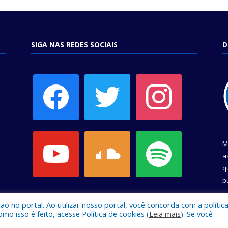
SIGA NAS REDES SOCIAIS
D
facebook
twitter
instagram
youtube
soundcloud
spotify
M
a
q
p
C
 no portal. Ao utilizar nosso portal, você concorda com a polític
 isso é feito, acesse Política de cookies (
Leia mais
). Se você