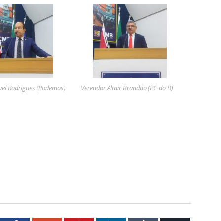
uel Rodrigues (Podemos)
Vereador Altair Brandão (PC do B)