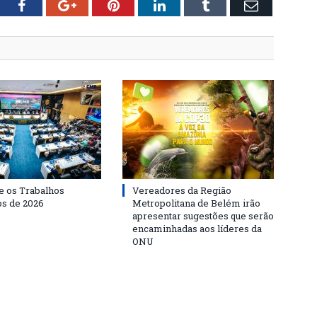
tter
Facebook
Google+
Pinterest
LinkedIn
Tumblr
Email
 os Trabalhos
Vereadores da Região
os de 2026
Metropolitana de Belém irão
apresentar sugestões que serão
encaminhadas aos líderes da
ONU