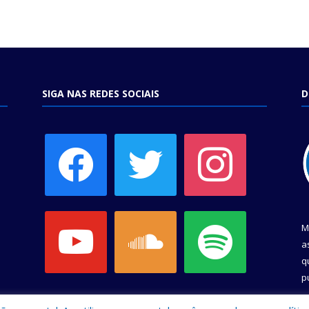
SIGA NAS REDES SOCIAIS
D
facebook
twitter
instagram
youtube
soundcloud
spotify
M
a
q
p
C