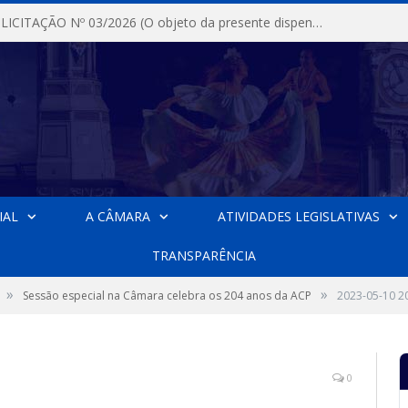
DISPENSA DE LICITAÇÃO Nº 03/2026 (O objeto da presente dispensa é a escolha da proposta mais vantajosa para a aquisição, de aparelhos de ar condicionado, tipo Split, com material de instalação e fogão industrial, conforme condições, quantidades e exigências estabelecidas no termo de referencia e neste aviso de contratação direta e seus anexos)
IAL
A CÂMARA
ATIVIDADES LEGISLATIVAS
TRANSPARÊNCIA
»
»
Sessão especial na Câmara celebra os 204 anos da ACP
2023-05-10 2
0