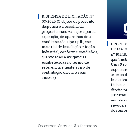
DISPENSA DE LICITAÇÃO Nº
03/2026 (O objeto da presente
dispensa é a escolha da
proposta mais vantajosa para a
aquisição, de aparelhos de ar
condicionado, tipo Split, com
PROCESSO
material de instalação e fogão
DE MAIO 
industrial, conforme condições,
nº 10.149
quantidades e exigências
que “Ins
estabelecidas no termo de
Uma Praç
referencia e neste aviso de
especiai
contratação direta e seus
termos d
anexos)
iniciativ
físicas o
direito 
jurídicas
âmbito d
revoga a 
dezembro
Os comentários estão fechados.