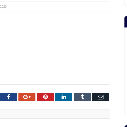
 2023
tter
Facebook
Google+
Pinterest
LinkedIn
Tumblr
Email