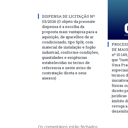
DISPENSA DE LICITAÇÃO Nº
03/2026 (O objeto da presente
dispensa é a escolha da
proposta mais vantajosa para a
aquisição, de aparelhos de ar
condicionado, tipo Split, com
PROCESSO
material de instalação e fogão
DE MAIO 
industrial, conforme condições,
nº 10.149
quantidades e exigências
que “Ins
estabelecidas no termo de
Uma Praç
referencia e neste aviso de
especiai
contratação direta e seus
termos d
anexos)
iniciativ
físicas o
direito 
jurídicas
âmbito d
revoga a 
dezembro
Os comentários estão fechados.