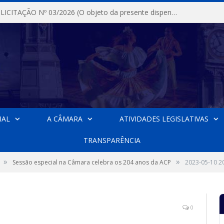
DISPENSA DE LICITAÇÃO Nº 03/2026 (O objeto da presente dispensa é a escolha da proposta mais vantajosa para a aquisição, de aparelhos de ar condicionado, tipo Split, com material de instalação e fogão industrial, conforme condições, quantidades e exigências estabelecidas no termo de referencia e neste aviso de contratação direta e seus anexos)
IAL
A CÂMARA
ATIVIDADES LEGISLATIVAS
TRANSPARÊNCIA
»
»
Sessão especial na Câmara celebra os 204 anos da ACP
2023-05-10 2
0