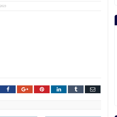
 2023
tter
Facebook
Google+
Pinterest
LinkedIn
Tumblr
Email