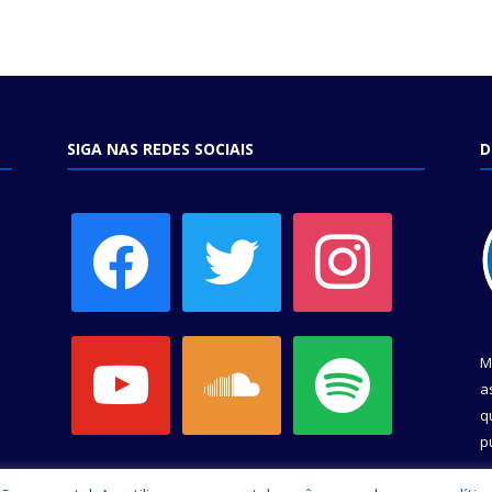
SIGA NAS REDES SOCIAIS
D
facebook
twitter
instagram
youtube
soundcloud
spotify
M
a
q
p
C