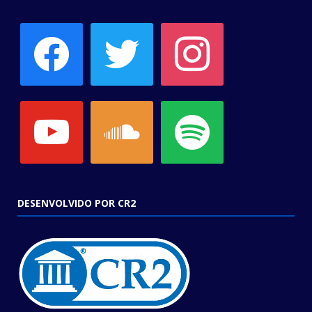
facebook
twitter
instagram
youtube
soundcloud
spotify
DESENVOLVIDO POR CR2