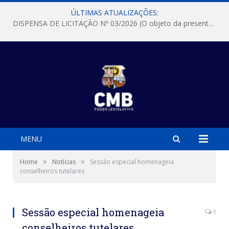
ÚLTIMAS ATUALIZAÇÕES:
DISPENSA DE LICITAÇÃO Nº 03/2026 (O objeto da presente dispensa é a escolha da proposta mais vantajosa para a aquisição, de aparelhos de ar condicionado, tipo Split, com material de instalação e fogão industrial, conforme condições, quantidades e exigências estabelecidas no termo de referencia e neste aviso de contratação direta e seus anexos)
MENU
»
»
Home
Notícias
Sessão especial homenageia
conselheiros tutelares
Sessão especial homenageia
0
conselheiros tutelares