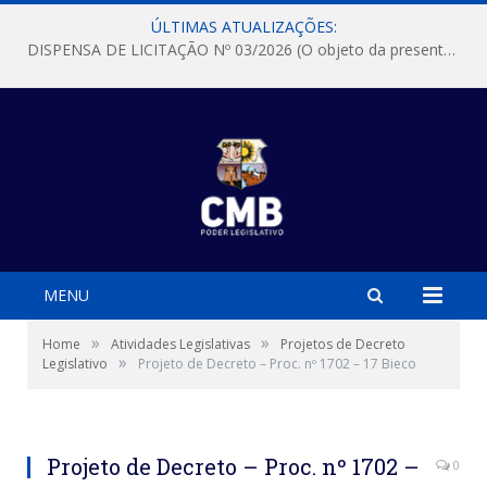
ÚLTIMAS ATUALIZAÇÕES:
DISPENSA DE LICITAÇÃO Nº 03/2026 (O objeto da presente dispensa é a escolha da proposta mais vantajosa para a aquisição, de aparelhos de ar condicionado, tipo Split, com material de instalação e fogão industrial, conforme condições, quantidades e exigências estabelecidas no termo de referencia e neste aviso de contratação direta e seus anexos)
MENU
»
»
Home
Atividades Legislativas
Projetos de Decreto
»
Legislativo
Projeto de Decreto – Proc. nº 1702 – 17 Bieco
Projeto de Decreto – Proc. nº 1702 –
0