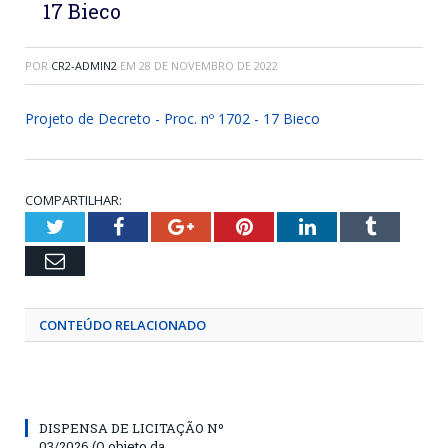
17 Bieco
POR
CR2-ADMIN2
EM
28 DE NOVEMBRO DE 2022
Projeto de Decreto - Proc. nº 1702 - 17 Bieco
COMPARTILHAR:
Twitter
Facebook
Google+
Pinterest
LinkedIn
Tumblr
Email
CONTEÚDO RELACIONADO
DISPENSA DE LICITAÇÃO Nº
03/2026 (O objeto da