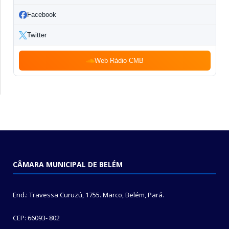
Facebook
Twitter
Web Rádio CMB
CÂMARA MUNICIPAL DE BELÉM
End.: Travessa Curuzú, 1755. Marco, Belém, Pará.
CEP: 66093- 802