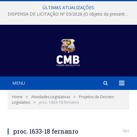
ÚLTIMAS ATUALIZAÇÕES:
DISPENSA DE LICITAÇÃO Nº 03/2026 (O objeto da presente dispensa é a escolha da proposta mais vantajosa para a aquisição, de aparelhos de ar condicionado, tipo Split, com material de instalação e fogão industrial, conforme condições, quantidades e exigências estabelecidas no termo de referencia e neste aviso de contratação direta e seus anexos)
MENU
»
»
Home
Atividades Legislativas
Projetos de Decreto
»
Legislativo
proc. 1633-18 fernanro
proc. 1633-18 fernanro
0