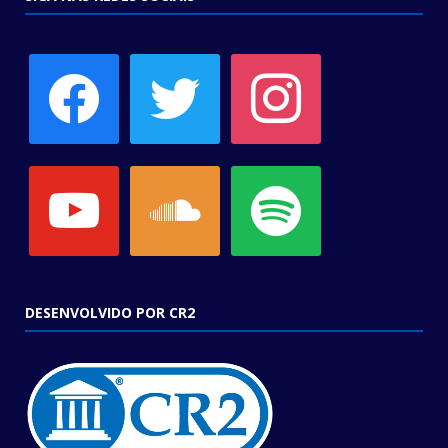
facebook
twitter
instagram
youtube
soundcloud
spotify
DESENVOLVIDO POR CR2