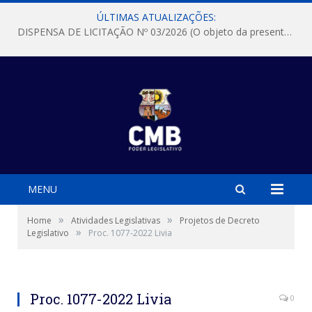
ÚLTIMAS ATUALIZAÇÕES:
DISPENSA DE LICITAÇÃO Nº 03/2026 (O objeto da presente dispensa é a escolha da proposta mais vantajosa para a aquisição, de aparelhos de ar condicionado, tipo Split, com material de instalação e fogão industrial, conforme condições, quantidades e exigências estabelecidas no termo de referencia e neste aviso de contratação direta e seus anexos)
MENU
»
»
Home
Atividades Legislativas
Projetos de Decreto
»
Legislativo
Proc. 1077-2022 Livia
Proc. 1077-2022 Livia
0