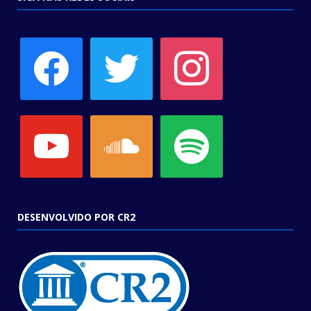
facebook
twitter
instagram
youtube
soundcloud
spotify
DESENVOLVIDO POR CR2