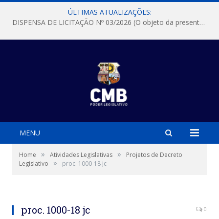
ÚLTIMAS ATUALIZAÇÕES:
DISPENSA DE LICITAÇÃO Nº 03/2026 (O objeto da presente dispensa é a escolha da proposta mais vantajosa para a aquisição, de aparelhos de ar condicionado, tipo Split, com material de instalação e fogão industrial, conforme condições, quantidades e exigências estabelecidas no termo de referencia e neste aviso de contratação direta e seus anexos)
MENU
»
»
Home
Atividades Legislativas
Projetos de Decreto
»
Legislativo
proc. 1000-18 jc
proc. 1000-18 jc
0