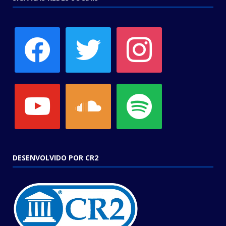
facebook
twitter
instagram
youtube
soundcloud
spotify
DESENVOLVIDO POR CR2