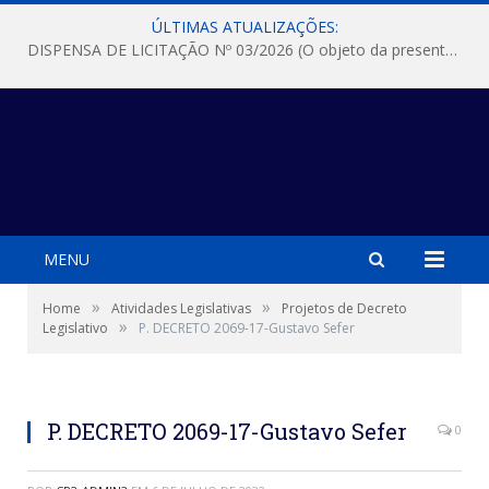
ÚLTIMAS ATUALIZAÇÕES:
DISPENSA DE LICITAÇÃO Nº 03/2026 (O objeto da presente dispensa é a escolha da proposta mais vantajosa para a aquisição, de aparelhos de ar condicionado, tipo Split, com material de instalação e fogão industrial, conforme condições, quantidades e exigências estabelecidas no termo de referencia e neste aviso de contratação direta e seus anexos)
MENU
»
»
Home
Atividades Legislativas
Projetos de Decreto
»
Legislativo
P. DECRETO 2069-17-Gustavo Sefer
P. DECRETO 2069-17-Gustavo Sefer
0