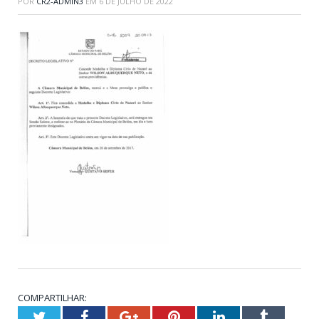
POR
CR2-ADMIN3
EM
6 DE JULHO DE 2022
COMPARTILHAR:
Twitter
Facebook
Google+
Pinterest
LinkedIn
Tumblr