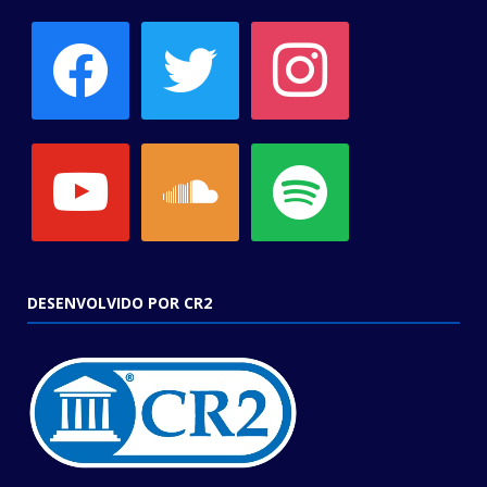
facebook
twitter
instagram
youtube
soundcloud
spotify
DESENVOLVIDO POR CR2