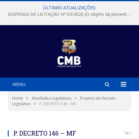
ÚLTIMAS ATUALIZAÇÕES:
DISPENSA DE LICITAÇÃO Nº 03/2026 (O objeto da presente dispensa é a escolha da proposta mais vantajosa para a aquisição, de aparelhos de ar condicionado, tipo Split, com material de instalação e fogão industrial, conforme condições, quantidades e exigências estabelecidas no termo de referencia e neste aviso de contratação direta e seus anexos)
MENU
»
»
Home
Atividades Legislativas
Projetos de Decreto
»
Legislativo
P. DECRETO 146 – MF
P. DECRETO 146 – MF
0