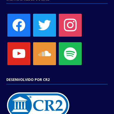
facebook
twitter
instagram
youtube
soundcloud
spotify
DESENVOLVIDO POR CR2