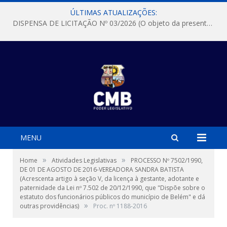
ÚLTIMAS ATUALIZAÇÕES:
DISPENSA DE LICITAÇÃO Nº 03/2026 (O objeto da presente dispensa é a escolha da proposta mais vantajosa para a aquisição, de aparelhos de ar condicionado, tipo Split, com material de instalação e fogão industrial, conforme condições, quantidades e exigências estabelecidas no termo de referencia e neste aviso de contratação direta e seus anexos)
MENU
»
»
Home
Atividades Legislativas
PROCESSO Nº 7502/1990,
DE 01 DE AGOSTO DE 2016-VEREADORA SANDRA BATISTA
(Acrescenta artigo à seção V, da licença à gestante, adotante e
paternidade da Lei nº 7.502 de 20/12/1990, que "Dispõe sobre o
estatuto dos funcionários públicos do município de Belém" e dá
»
outras providências)
Proc. nº 1188-2016