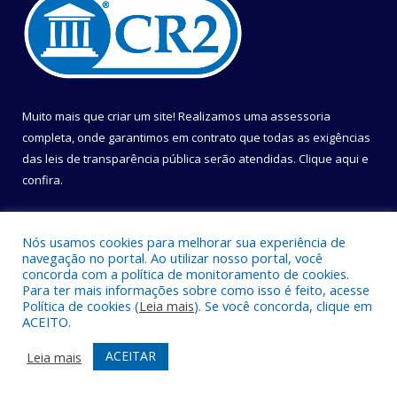
Muito mais que criar um site! Realizamos uma assessoria
completa, onde garantimos em contrato que todas as exigências
das leis de transparência pública serão atendidas. Clique aqui e
confira.
Conheça o
Programa Nacional de Transparência
Nós usamos cookies para melhorar sua experiência de
navegação no portal. Ao utilizar nosso portal, você
concorda com a política de monitoramento de cookies.
Para ter mais informações sobre como isso é feito, acesse
Política de cookies (
Leia mais
). Se você concorda, clique em
Todos os direitos reservados a Câmara Municipal de Belém.
ACEITO.
Mapa do Site
Acessar Área Administrativa
ACEITAR
Leia mais
Acessar Webmail