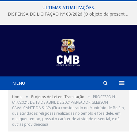
ÚLTIMAS ATUALIZAÇÕES:
DISPENSA DE LICITAÇÃO Nº 03/2026 (O objeto da presente dispensa é a escolha da proposta mais vantajosa para a aquisição, de aparelhos de ar condicionado, tipo Split, com material de instalação e fogão industrial, conforme condições, quantidades e exigências estabelecidas no termo de referencia e neste aviso de contratação direta e seus anexos)
MENU
»
»
Home
Projetos de Lei em Tramitação
PROCESSO Nº
617/2021, DE 13 DE ABRIL DE 2021-VEREADOR GLEBSON
CAVALCANTE DA SILVA (Fica considerado no Município de Belém,
que atividades religiosas realizadas no templo e fora dele, em
qualquer tempo, possui o caráter de atividade essencial, e dá
outras providências)