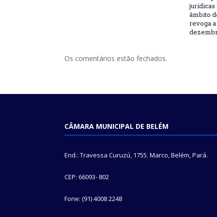
jurídicas
âmbito d
revoga a 
dezembro
Os comentários estão fechados.
CÂMARA MUNICIPAL DE BELÉM
End.: Travessa Curuzú, 1755. Marco, Belém, Pará.
CEP: 66093- 802
Fone: (91) 4008 2248