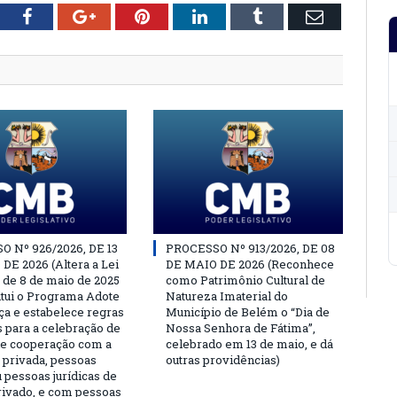
tter
Facebook
Google+
Pinterest
LinkedIn
Tumblr
Email
 Nº 926/2026, DE 13
PROCESSO Nº 913/2026, DE 08
DE 2026 (Altera a Lei
DE MAIO DE 2026 (Reconhece
, de 8 de maio de 2025
como Patrimônio Cultural de
titui o Programa Adote
Natureza Imaterial do
a e estabelece regras
Município de Belém o “Dia de
s para a celebração de
Nossa Senhora de Fátima”,
e cooperação com a
celebrado em 13 de maio, e dá
a privada, pessoas
outras providências)
u pessoas jurídicas de
privado, e com pessoas