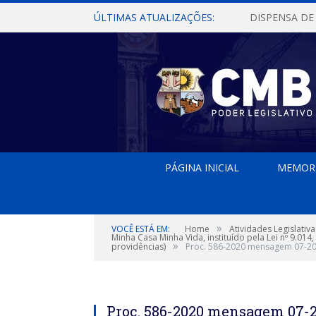
ÚLTIMAS ATUALIZAÇÕES:
PÁGINA INICIAL
MEMOR
»
VOCÊ ESTÁ EM:
Home
Atividades Legislativa
Minha Casa Minha Vida, instituído pela Lei nº 9.014
»
providências)
Proc. 586-2020 mensagem 07-2
Proc. 586-2020 mensagem 07-