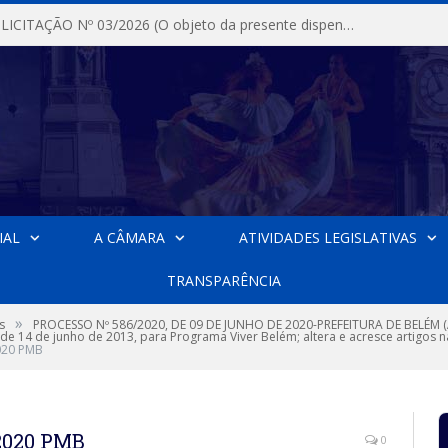
DISPENSA DE LICITAÇÃO Nº 03/2026 (O objeto da presente dispensa é a escolha da proposta mais vantajosa para a aquisição, de aparelhos de ar condicionado, tipo Split, com material de instalação e fogão industrial, conforme condições, quantidades e exigências estabelecidas no termo de referencia e neste aviso de contratação direta e seus anexos)
IAL
A CÂMARA
ATIVIDADES LEGISLATIVAS
TRANSPARÊNCIA
»
s
PROCESSO Nº 586/2020, DE 09 DE JUNHO DE 2020-PREFEITURA DE BELÉM (
, de 14 de junho de 2013, para Programa Viver Belém; altera e acresce artigos n
020 PMB
2020 PMB
0