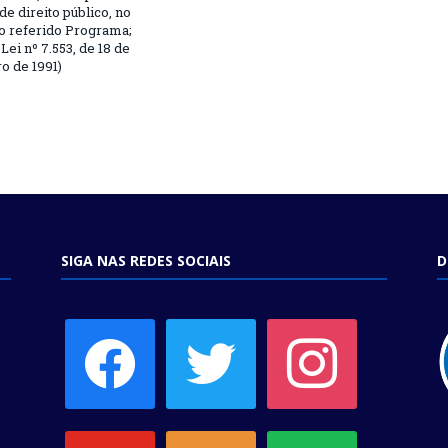
 de direito público, no
o referido Programa;
Lei nº 7.553, de 18 de
 de 1991)
SIGA NAS REDES SOCIAIS
D
facebook
twitter
instagram
youtube
soundcloud
spotify