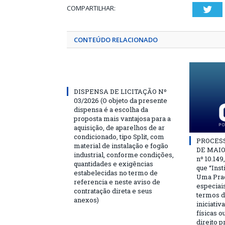
COMPARTILHAR:
Twi
CONTEÚDO RELACIONADO
DISPENSA DE LICITAÇÃO Nº
03/2026 (O objeto da presente
dispensa é a escolha da
proposta mais vantajosa para a
aquisição, de aparelhos de ar
condicionado, tipo Split, com
PROCESSO
material de instalação e fogão
DE MAIO 
industrial, conforme condições,
nº 10.149
quantidades e exigências
que “Ins
estabelecidas no termo de
Uma Praç
referencia e neste aviso de
especiai
contratação direta e seus
termos d
anexos)
iniciativ
físicas o
direito 