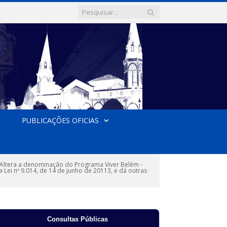
PUBLICAÇÕES OFICIAS
Altera a denominação do Programa Viver Belém -
a Lei nº 9.014, de 14 de junho de 20113, e dá outras
Consultas Públicas