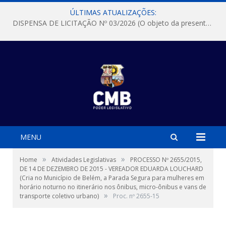
ÚLTIMAS ATUALIZAÇÕES:
DISPENSA DE LICITAÇÃO Nº 03/2026 (O objeto da presente dispensa é a escolha da proposta mais vantajosa para a aquisição, de aparelhos de ar condicionado, tipo Split, com material de instalação e fogão industrial, conforme condições, quantidades e exigências estabelecidas no termo de referencia e neste aviso de contratação direta e seus anexos)
MENU
»
»
Home
Atividades Legislativas
PROCESSO Nº 2655/2015,
DE 14 DE DEZEMBRO DE 2015 - VEREADOR EDUARDA LOUCHARD
(Cria no Município de Belém, a Parada Segura para mulheres em
horário noturno no itinerário nos ônibus, micro-ônibus e vans de
»
transporte coletivo urbano)
Proc. nº 2655-15