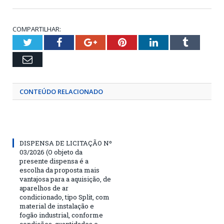
COMPARTILHAR:
Twitter
Facebook
Google+
Pinterest
LinkedIn
Tumblr
Email
CONTEÚDO RELACIONADO
DISPENSA DE LICITAÇÃO Nº
03/2026 (O objeto da
presente dispensa é a
escolha da proposta mais
vantajosa para a aquisição, de
aparelhos de ar
condicionado, tipo Split, com
material de instalação e
fogão industrial, conforme