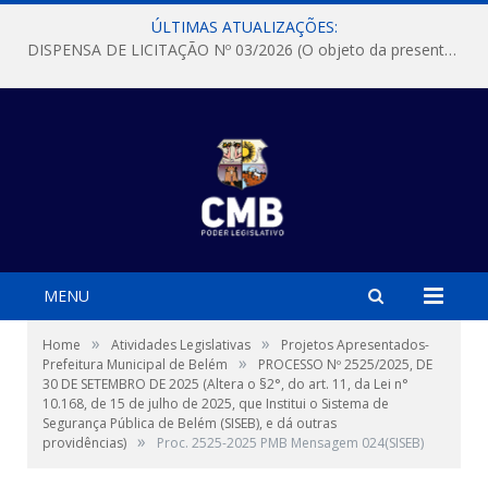
ÚLTIMAS ATUALIZAÇÕES:
DISPENSA DE LICITAÇÃO Nº 03/2026 (O objeto da presente dispensa é a escolha da proposta mais vantajosa para a aquisição, de aparelhos de ar condicionado, tipo Split, com material de instalação e fogão industrial, conforme condições, quantidades e exigências estabelecidas no termo de referencia e neste aviso de contratação direta e seus anexos)
MENU
»
»
Home
Atividades Legislativas
Projetos Apresentados-
»
Prefeitura Municipal de Belém
PROCESSO Nº 2525/2025, DE
30 DE SETEMBRO DE 2025 (Altera o §2°, do art. 11, da Lei n°
10.168, de 15 de julho de 2025, que Institui o Sistema de
Segurança Pública de Belém (SISEB), e dá outras
»
providências)
Proc. 2525-2025 PMB Mensagem 024(SISEB)