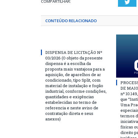
COMPARTILHAR:
Twi
CONTEÚDO RELACIONADO
DISPENSA DE LICITAÇÃO Nº
03/2026 (O objeto da presente
dispensa é a escolha da
proposta mais vantajosa para a
aquisição, de aparelhos de ar
condicionado, tipo Split, com
PROCESSO
material de instalação e fogão
DE MAIO 
industrial, conforme condições,
nº 10.149
quantidades e exigências
que “Ins
estabelecidas no termo de
Uma Praç
referencia e neste aviso de
especiai
contratação direta e seus
termos d
anexos)
iniciativ
físicas o
direito 