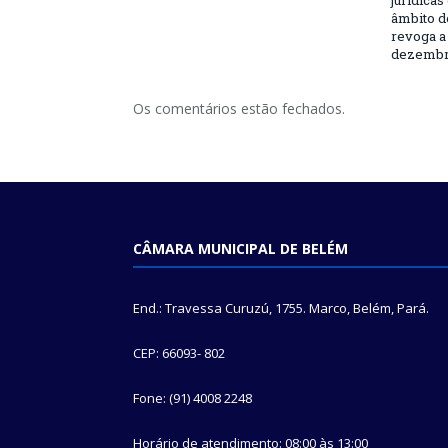
jurídicas
âmbito d
revoga a 
dezembro
Os comentários estão fechados.
CÂMARA MUNICIPAL DE BELÉM
End.: Travessa Curuzú, 1755. Marco, Belém, Pará.
CEP: 66093- 802
Fone: (91) 4008 2248
Horário de atendimento: 08:00 às 13:00