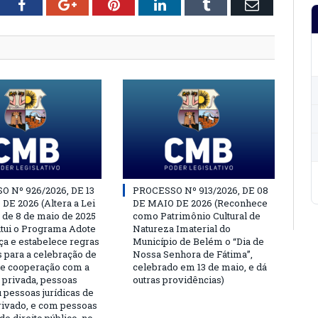
tter
Facebook
Google+
Pinterest
LinkedIn
Tumblr
Email
 Nº 926/2026, DE 13
PROCESSO Nº 913/2026, DE 08
DE 2026 (Altera a Lei
DE MAIO DE 2026 (Reconhece
, de 8 de maio de 2025
como Patrimônio Cultural de
titui o Programa Adote
Natureza Imaterial do
a e estabelece regras
Município de Belém o “Dia de
s para a celebração de
Nossa Senhora de Fátima”,
e cooperação com a
celebrado em 13 de maio, e dá
a privada, pessoas
outras providências)
u pessoas jurídicas de
privado, e com pessoas