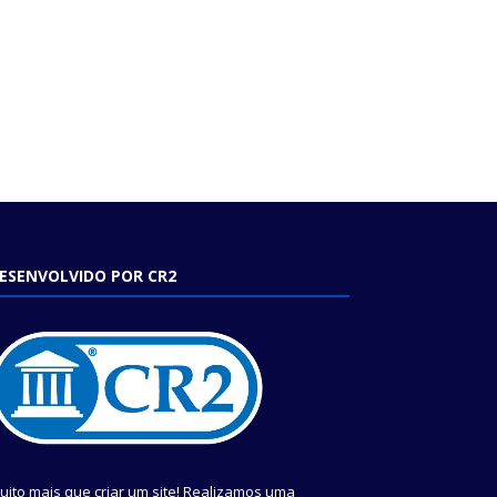
ESENVOLVIDO POR CR2
uito mais que criar um site! Realizamos uma