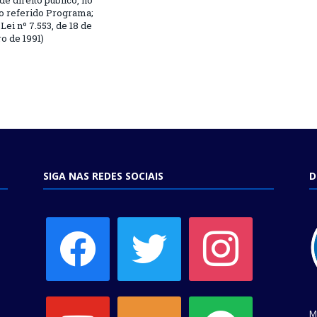
 de direito público, no
o referido Programa;
Lei nº 7.553, de 18 de
 de 1991)
SIGA NAS REDES SOCIAIS
D
facebook
twitter
instagram
youtube
soundcloud
spotify
M