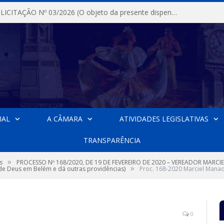
DISPENSA DE LICITAÇÃO Nº 03/2026 (O objeto da presente dispensa é a escolha da proposta mais vantajosa para a aquisição, de aparelhos de ar condicionado, tipo Split, com material de instalação e fogão industrial, conforme condições, quantidades e exigências estabelecidas no termo de referencia e neste aviso de contratação direta e seus anexos)
IAL
A CÂMARA
ATIVIDADES LEGISLATIVAS
TRANSPARÊNCIA
»
s
PROCESSO Nº 168/2020, DE 19 DE FEVEREIRO DE 2020 – VEREADOR MARCI
»
de Deus em Belém e dá outras providências)
Proc. 168-2020 Marciel Mana
0