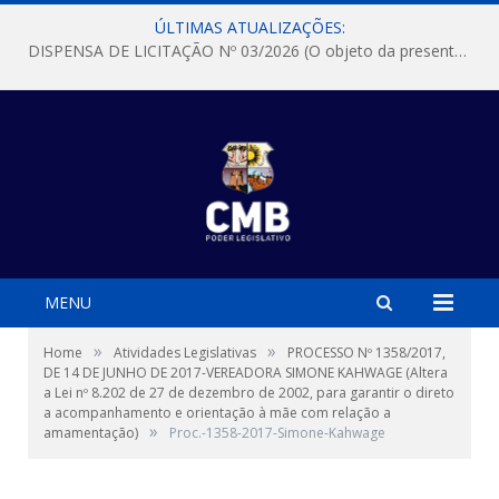
ÚLTIMAS ATUALIZAÇÕES:
DISPENSA DE LICITAÇÃO Nº 03/2026 (O objeto da presente dispensa é a escolha da proposta mais vantajosa para a aquisição, de aparelhos de ar condicionado, tipo Split, com material de instalação e fogão industrial, conforme condições, quantidades e exigências estabelecidas no termo de referencia e neste aviso de contratação direta e seus anexos)
MENU
»
»
Home
Atividades Legislativas
PROCESSO Nº 1358/2017,
DE 14 DE JUNHO DE 2017-VEREADORA SIMONE KAHWAGE (Altera
a Lei nº 8.202 de 27 de dezembro de 2002, para garantir o direto
a acompanhamento e orientação à mãe com relação a
»
amamentação)
Proc.-1358-2017-Simone-Kahwage