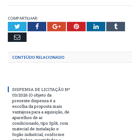
COMPARTILHAR:
Twitter
Facebook
Google+
Pinterest
LinkedIn
Tumblr
Email
CONTEÚDO RELACIONADO
DISPENSA DE LICITAÇÃO Nº
03/2026 (O objeto da
presente dispensa é a
escolha da proposta mais
vantajosa para a aquisição, de
aparelhos de ar
condicionado, tipo Split, com
material de instalação e
fogão industrial, conforme