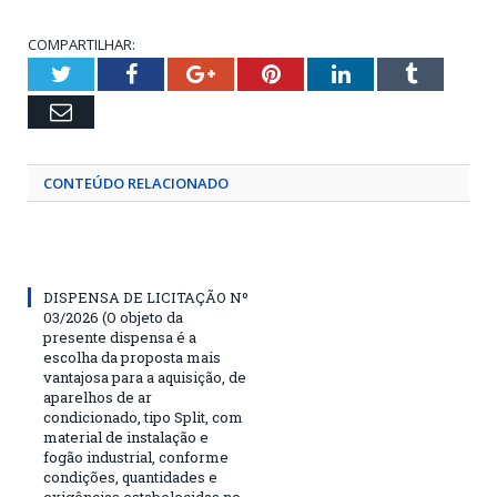
COMPARTILHAR:
Twitter
Facebook
Google+
Pinterest
LinkedIn
Tumblr
Email
CONTEÚDO RELACIONADO
DISPENSA DE LICITAÇÃO Nº
03/2026 (O objeto da
presente dispensa é a
escolha da proposta mais
vantajosa para a aquisição, de
aparelhos de ar
condicionado, tipo Split, com
material de instalação e
fogão industrial, conforme
condições, quantidades e