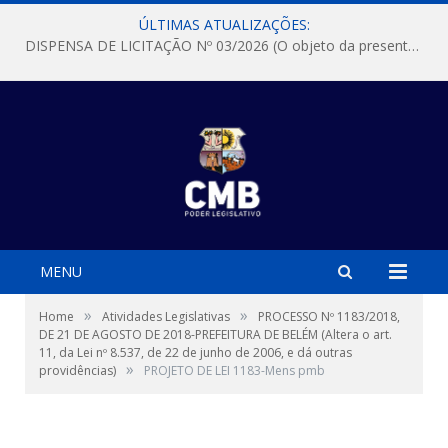
ÚLTIMAS ATUALIZAÇÕES:
DISPENSA DE LICITAÇÃO Nº 03/2026 (O objeto da presente dispensa é a escolha da proposta mais vantajosa para a aquisição, de aparelhos de ar condicionado, tipo Split, com material de instalação e fogão industrial, conforme condições, quantidades e exigências estabelecidas no termo de referencia e neste aviso de contratação direta e seus anexos)
MENU
»
»
Home
Atividades Legislativas
PROCESSO Nº 1183/2018,
DE 21 DE AGOSTO DE 2018-PREFEITURA DE BELÉM (Altera o art.
11, da Lei nº 8.537, de 22 de junho de 2006, e dá outras
»
providências)
PROJETO DE LEI 1183-Mens pmb