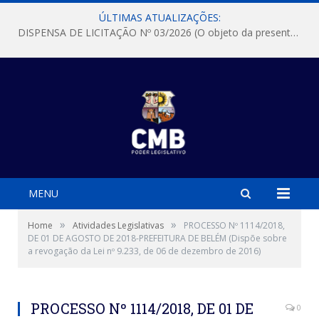
ÚLTIMAS ATUALIZAÇÕES:
DISPENSA DE LICITAÇÃO Nº 03/2026 (O objeto da presente dispensa é a escolha da proposta mais vantajosa para a aquisição, de aparelhos de ar condicionado, tipo Split, com material de instalação e fogão industrial, conforme condições, quantidades e exigências estabelecidas no termo de referencia e neste aviso de contratação direta e seus anexos)
MENU
»
»
Home
Atividades Legislativas
PROCESSO Nº 1114/2018,
DE 01 DE AGOSTO DE 2018-PREFEITURA DE BELÉM (Dispõe sobre
a revogação da Lei nº 9.233, de 06 de dezembro de 2016)
PROCESSO Nº 1114/2018, DE 01 DE
0