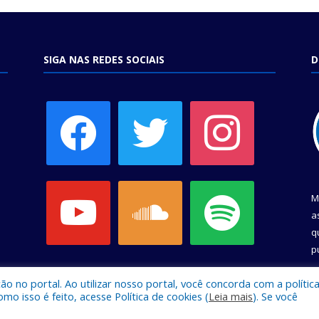
SIGA NAS REDES SOCIAIS
D
facebook
twitter
instagram
youtube
soundcloud
spotify
M
a
q
p
C
 no portal. Ao utilizar nosso portal, você concorda com a polític
 isso é feito, acesse Política de cookies (
Leia mais
). Se você