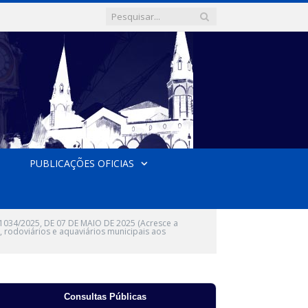
PUBLICAÇÕES OFICIAS
034/2025, DE 07 DE MAIO DE 2025 (Acresce a
s, rodoviários e aquaviários municipais aos
Consultas Públicas