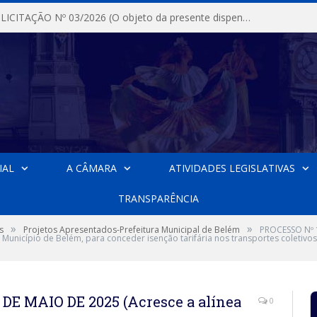
DISPENSA DE LICITAÇÃO Nº 03/2026 (O objeto da presente dispensa é a escolha da proposta mais vantajosa para a aquisição, de aparelhos de ar condicionado, tipo Split, com material de instalação e fogão industrial, conforme condições, quantidades e exigências estabelecidas no termo de referencia e neste aviso de contratação direta e seus anexos)
IAL
A CÂMARA
ATIVIDADES LEGISLATIVAS
TRANSPARÊNCIA
»
»
s
Projetos Apresentados-Prefeitura Municipal de Belém
PROCESSO Nº 1
 do Município de Belém, para conceder isenção tarifária nos transportes coletivo
 DE MAIO DE 2025 (Acresce a alínea
0