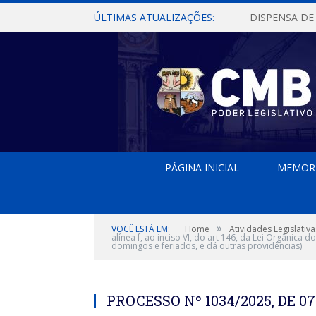
ÚLTIMAS ATUALIZAÇÕES:
PÁGINA INICIAL
MEMOR
»
VOCÊ ESTÁ EM:
Home
Atividades Legislativa
alínea f, ao inciso VI, do art 146, da Lei Orgânica
domingos e feriados, e dá outras providências)
PROCESSO Nº 1034/2025, DE 07