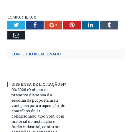
COMPARTILHAR:
Twitter
Facebook
Google+
Pinterest
LinkedIn
Tumblr
Email
CONTEÚDO RELACIONADO
DISPENSA DE LICITAÇÃO Nº
03/2026 (O objeto da
presente dispensa é a
escolha da proposta mais
vantajosa para a aquisição, de
aparelhos de ar
condicionado, tipo Split, com
material de instalação e
fogão industrial, conforme