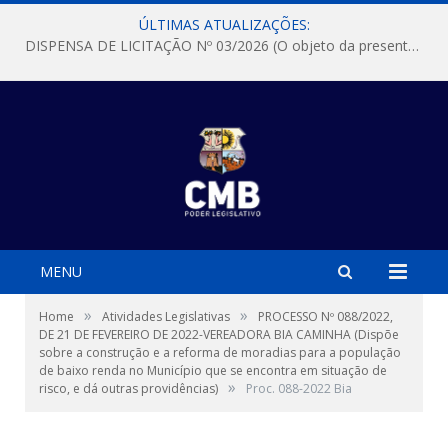
ÚLTIMAS ATUALIZAÇÕES:
DISPENSA DE LICITAÇÃO Nº 03/2026 (O objeto da presente dispensa é a escolha da proposta mais vantajosa para a aquisição, de aparelhos de ar condicionado, tipo Split, com material de instalação e fogão industrial, conforme condições, quantidades e exigências estabelecidas no termo de referencia e neste aviso de contratação direta e seus anexos)
MENU
»
»
Home
Atividades Legislativas
PROCESSO Nº 088/2022,
DE 21 DE FEVEREIRO DE 2022-VEREADORA BIA CAMINHA (Dispõe
sobre a construção e a reforma de moradias para a população
de baixo renda no Município que se encontra em situação de
»
risco, e dá outras providências)
Proc. 088-2022 Bia