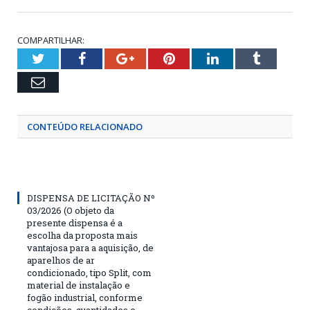
COMPARTILHAR:
Twitter
Facebook
Google+
Pinterest
LinkedIn
Tumblr
Email
CONTEÚDO RELACIONADO
DISPENSA DE LICITAÇÃO Nº
03/2026 (O objeto da
presente dispensa é a
escolha da proposta mais
vantajosa para a aquisição, de
aparelhos de ar
condicionado, tipo Split, com
material de instalação e
fogão industrial, conforme