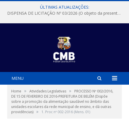
ÚLTIMAS ATUALIZAÇÕES:
DISPENSA DE LICITAÇÃO Nº 03/2026 (O objeto da presente dispensa é a escolha da proposta mais vantajosa para a aquisição, de aparelhos de ar condicionado, tipo Split, com material de instalação e fogão industrial, conforme condições, quantidades e exigências estabelecidas no termo de referencia e neste aviso de contratação direta e seus anexos)
MENU
»
»
Home
Atividades Legislativas
PROCESSO Nº 002/2016,
DE 15 DE FEVEREIRO DE 2016-PREFEITURA DE BELÉM (Dispõe
sobre a promoção da alimentação saudável no âmbito das
unidades escolares da rede municipal de ensino, e dá outras
»
providências)
1. Proc nº 002-2016 (Mens. 01)