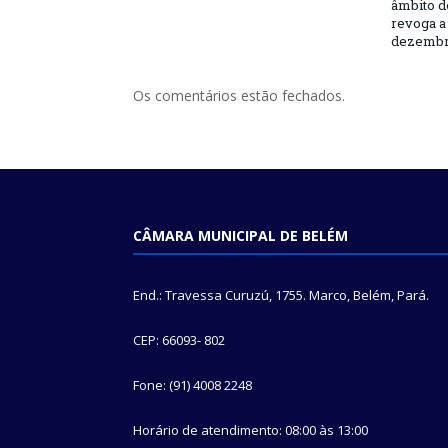
âmbito d
revoga a 
dezembro
Os comentários estão fechados.
CÂMARA MUNICIPAL DE BELÉM
End.: Travessa Curuzú, 1755. Marco, Belém, Pará.
CEP: 66093- 802
Fone: (91) 4008 2248
Horário de atendimento: 08:00 às 13:00