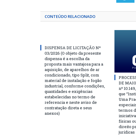
CONTEÚDO RELACIONADO
DISPENSA DE LICITAÇÃO Nº
03/2026 (O objeto da presente
dispensa é a escolha da
proposta mais vantajosa para a
aquisição, de aparelhos de ar
condicionado, tipo Split, com
PROCESSO
material de instalação e fogão
DE MAIO 
industrial, conforme condições,
nº 10.149
quantidades e exigências
que “Ins
estabelecidas no termo de
Uma Praç
referencia e neste aviso de
especiai
contratação direta e seus
termos d
anexos)
iniciativ
físicas o
direito 
jurídicas