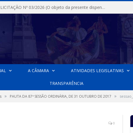
DISPENSA DE LICITAÇÃO Nº 03/2026 (O objeto da presente dispensa é a escolha da proposta mais vantajosa para a aquisição, de aparelhos de ar condicionado, tipo Split, com material de instalação e fogão industrial, conforme condições, quantidades e exigências estabelecidas no termo de referencia e neste aviso de contratação direta e seus anexos)
IAL
A CÂMARA
ATIVIDADES LEGISLATIVAS
TRANSPARÊNCIA
»
»
s
PAUTA DA 87ª SESSÃO ORDINÁRIA, DE 31 OUTUBRO DE 2017
sessao
0