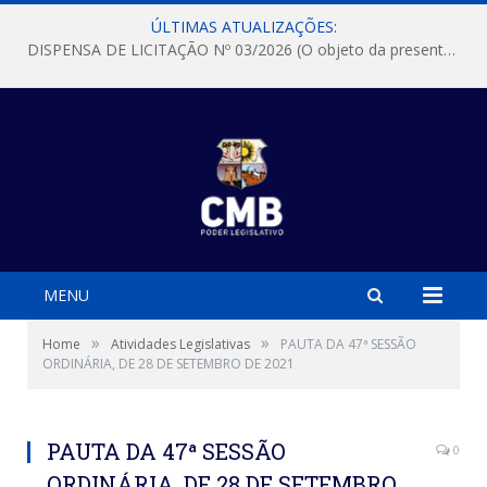
ÚLTIMAS ATUALIZAÇÕES:
DISPENSA DE LICITAÇÃO Nº 03/2026 (O objeto da presente dispensa é a escolha da proposta mais vantajosa para a aquisição, de aparelhos de ar condicionado, tipo Split, com material de instalação e fogão industrial, conforme condições, quantidades e exigências estabelecidas no termo de referencia e neste aviso de contratação direta e seus anexos)
MENU
»
»
Home
Atividades Legislativas
PAUTA DA 47ª SESSÃO
ORDINÁRIA, DE 28 DE SETEMBRO DE 2021
PAUTA DA 47ª SESSÃO
0
ORDINÁRIA, DE 28 DE SETEMBRO