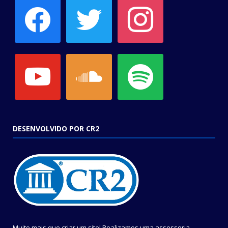
facebook
twitter
instagram
youtube
soundcloud
spotify
DESENVOLVIDO POR CR2
Muito mais que criar um site! Realizamos uma assessoria