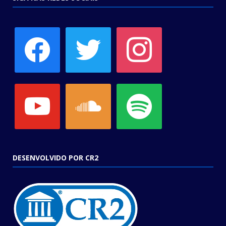
facebook
twitter
instagram
youtube
soundcloud
spotify
DESENVOLVIDO POR CR2