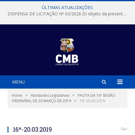
ÚLTIMAS ATUALIZAÇÕES:
DISPENSA DE LICITAÇÃO Nº 03/2026 (O objeto da presente dispensa é a escolha da proposta mais vantajosa para a aquisição, de aparelhos de ar condicionado, tipo Split, com material de instalação e fogão industrial, conforme condições, quantidades e exigências estabelecidas no termo de referencia e neste aviso de contratação direta e seus anexos)
MENU
»
»
Home
Atividades Legislativas
PAUTA DA 16ª SESSÃO
»
ORDINÁRIA, DE 20 MARÇO DE 2019
16º-20.03.2019
16º-20.03.2019
0