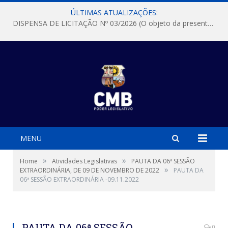
ÚLTIMAS ATUALIZAÇÕES:
DISPENSA DE LICITAÇÃO Nº 03/2026 (O objeto da presente dispensa é a escolha da proposta mais vantajosa para a aquisição, de aparelhos de ar condicionado, tipo Split, com material de instalação e fogão industrial, conforme condições, quantidades e exigências estabelecidas no termo de referencia e neste aviso de contratação direta e seus anexos)
MENU
»
»
Home
Atividades Legislativas
PAUTA DA 06ª SESSÃO
»
EXTRAORDINÁRIA, DE 09 DE NOVEMBRO DE 2022
PAUTA DA
06ª SESSÃO EXTRAORDINÁRIA -09.11.2022
PAUTA DA 06ª SESSÃO
0