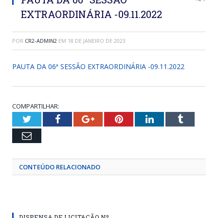
EXTRAORDINÁRIA -09.11.2022
POR
CR2-ADMIN2
EM
18 DE JANEIRO DE 2023
PAUTA DA 06ª SESSÃO EXTRAORDINÁRIA -09.11.2022
COMPARTILHAR:
Twitter
Facebook
Google+
Pinterest
LinkedIn
Tumblr
Email
CONTEÚDO RELACIONADO
DISPENSA DE LICITAÇÃO Nº