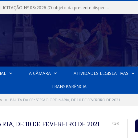
DISPENSA DE LICITAÇÃO Nº 03/2026 (O objeto da presente dispensa é a escolha da proposta mais vantajosa para a aquisição, de aparelhos de ar condicionado, tipo Split, com material de instalação e fogão industrial, conforme condições, quantidades e exigências estabelecidas no termo de referencia e neste aviso de contratação direta e seus anexos)
IAL
A CÂMARA
ATIVIDADES LEGISLATIVAS
TRANSPARÊNCIA
»
s
PAUTA DA 03ª SESSÃO ORDINÁRIA, DE 10 DE FEVEREIRO DE 2021
IA, DE 10 DE FEVEREIRO DE 2021
0