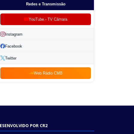
Redes e Transmissão
YouTube - TV Câmara
Instagram
Facebook
Twitter
Web Rádio CMB
ESENVOLVIDO POR CR2