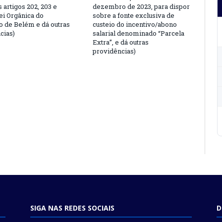
s artigos 202, 203 e
dezembro de 2023, para dispor
ei Orgânica do
sobre a fonte exclusiva de
o de Belém e dá outras
custeio do incentivo/abono
cias)
salarial denominado “Parcela
Extra”, e dá outras
providências)
SIGA NAS REDES SOCIAIS
D