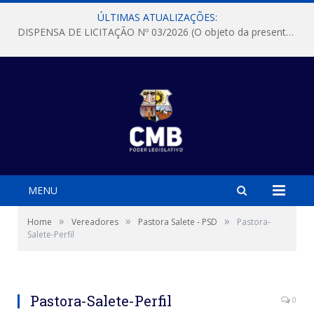
ÚLTIMAS ATUALIZAÇÕES:
DISPENSA DE LICITAÇÃO Nº 03/2026 (O objeto da presente dispensa é a escolha da proposta mais vantajosa para a aquisição, de aparelhos de ar condicionado, tipo Split, com material de instalação e fogão industrial, conforme condições, quantidades e exigências estabelecidas no termo de referencia e neste aviso de contratação direta e seus anexos)
MENU
»
»
»
Home
Vereadores
Pastora Salete - PSD
Pastora-
Salete-Perfil
Pastora-Salete-Perfil
0