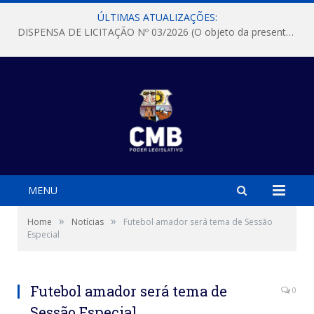
ÚLTIMAS ATUALIZAÇÕES:
DISPENSA DE LICITAÇÃO Nº 03/2026 (O objeto da presente dispensa é a escolha da proposta mais vantajosa para a aquisição, de aparelhos de ar condicionado, tipo Split, com material de instalação e fogão industrial, conforme condições, quantidades e exigências estabelecidas no termo de referencia e neste aviso de contratação direta e seus anexos)
MENU
»
»
Home
Notícias
Futebol amador será tema de Sessão
Especial
Futebol amador será tema de
0
Sessão Especial