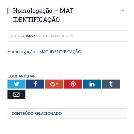
Homologação – MAT
0
IDENTIFICAÇÃO
POR
CR2-ADMIN2
EM
28 DE MAIO DE 2025
Homologação - MAT IDENTIFICAÇÃO
COMPARTILHAR:
Twitter
Facebook
Google+
Pinterest
LinkedIn
Tumblr
Email
CONTEÚDO RELACIONADO