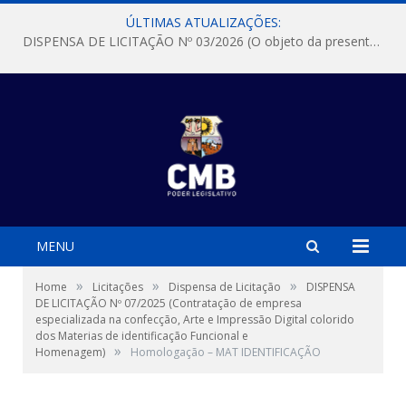
ÚLTIMAS ATUALIZAÇÕES:
DISPENSA DE LICITAÇÃO Nº 03/2026 (O objeto da presente dispensa é a escolha da proposta mais vantajosa para a aquisição, de aparelhos de ar condicionado, tipo Split, com material de instalação e fogão industrial, conforme condições, quantidades e exigências estabelecidas no termo de referencia e neste aviso de contratação direta e seus anexos)
MENU
»
»
»
Home
Licitações
Dispensa de Licitação
DISPENSA
DE LICITAÇÃO Nº 07/2025 (Contratação de empresa
especializada na confecção, Arte e Impressão Digital colorido
dos Materias de identificação Funcional e
»
Homenagem)
Homologação – MAT IDENTIFICAÇÃO