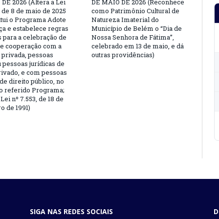
DE 2026 (Altera a Lei
DE MAIO DE 2026 (Reconhece
, de 8 de maio de 2025
como Patrimônio Cultural de
titui o Programa Adote
Natureza Imaterial do
a e estabelece regras
Município de Belém o “Dia de
s para a celebração de
Nossa Senhora de Fátima”,
e cooperação com a
celebrado em 13 de maio, e dá
a privada, pessoas
outras providências)
u pessoas jurídicas de
privado, e com pessoas
 de direito público, no
o referido Programa;
Lei nº 7.553, de 18 de
 de 1991)
SIGA NAS REDES SOCIAIS
D