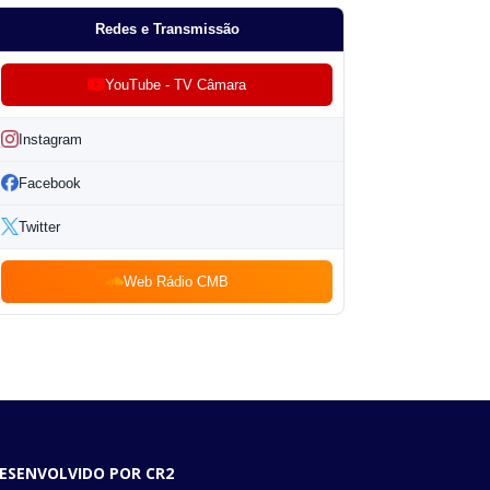
Redes e Transmissão
YouTube - TV Câmara
Instagram
Facebook
Twitter
Web Rádio CMB
ESENVOLVIDO POR CR2