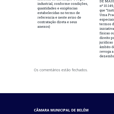
DE MAIO 
industrial, conforme condições,
nº 10.149
quantidades e exigências
que “Ins
estabelecidas no termo de
Uma Praç
referencia e neste aviso de
especiai
contratação direta e seus
termos d
anexos)
iniciativ
físicas o
direito 
jurídicas
âmbito d
revoga a 
dezembro
Os comentários estão fechados.
CÂMARA MUNICIPAL DE BELÉM