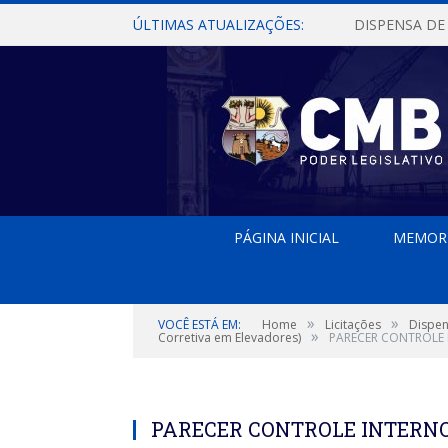
ÚLTIMAS ATUALIZAÇÕES:
PÁGINA INICIAL
MEMOR
»
»
VOCÊ ESTÁ EM:
Home
Licitações
Dispen
»
Corretiva em Elevadores)
PARECER CONTROLE
PARECER CONTROLE INTERN