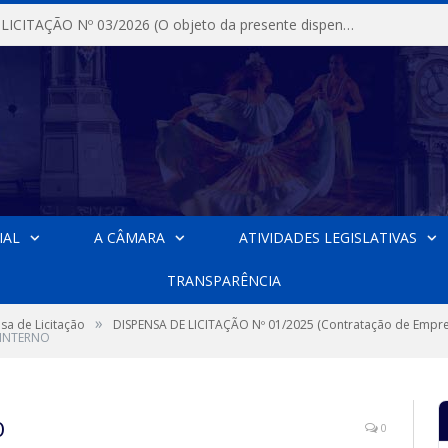
DISPENSA DE LICITAÇÃO Nº 03/2026 (O objeto da presente dispensa é a escolha da proposta mais vantajosa para a aquisição, de aparelhos de ar condicionado, tipo Split, com material de instalação e fogão industrial, conforme condições, quantidades e exigências estabelecidas no termo de referencia e neste aviso de contratação direta e seus anexos)
IAL
A CÂMARA
ATIVIDADES LEGISLATIVAS
TRANSPARÊNCIA
»
sa de Licitação
DISPENSA DE LICITAÇÃO Nº 01/2025 (Contratação de Empre
 INTERNO
O
0