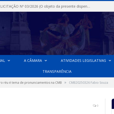
DISPENSA DE LICITAÇÃO Nº 03/2026 (O objeto da presente dispensa é a escolha da proposta mais vantajosa para a aquisição, de aparelhos de ar condicionado, tipo Split, com material de instalação e fogão industrial, conforme condições, quantidades e exigências estabelecidas no termo de referencia e neste aviso de contratação direta e seus anexos)
IAL
A CÂMARA
ATIVIDADES LEGISLATIVAS
TRANSPARÊNCIA
»
ro réu é tema de pronunciamentos na CMB
CMB20250326 Fabio Souza
0