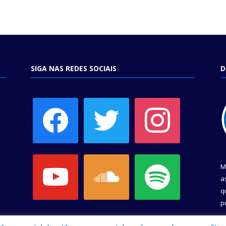
SIGA NAS REDES SOCIAIS
D
facebook
twitter
instagram
youtube
soundcloud
spotify
M
a
q
p
C