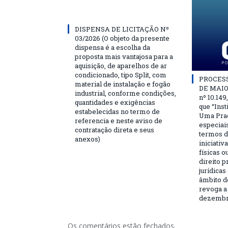
DISPENSA DE LICITAÇÃO Nº
03/2026 (O objeto da presente
dispensa é a escolha da
proposta mais vantajosa para a
aquisição, de aparelhos de ar
condicionado, tipo Split, com
PROCESSO
material de instalação e fogão
DE MAIO 
industrial, conforme condições,
nº 10.149
quantidades e exigências
que “Ins
estabelecidas no termo de
Uma Praç
referencia e neste aviso de
especiai
contratação direta e seus
termos d
anexos)
iniciativ
físicas o
direito 
jurídicas
âmbito d
revoga a 
dezembro
Os comentários estão fechados.