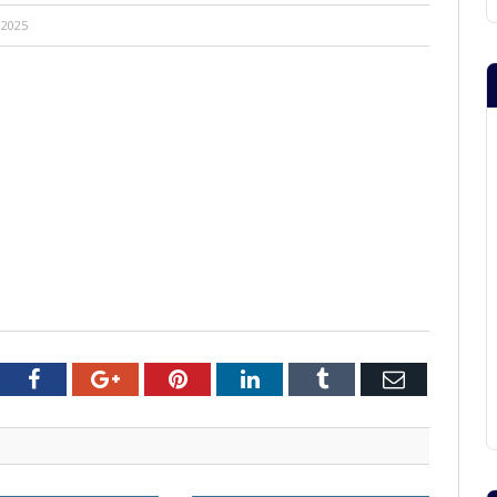
 2025
tter
Facebook
Google+
Pinterest
LinkedIn
Tumblr
Email