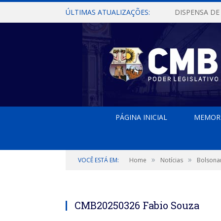
ÚLTIMAS ATUALIZAÇÕES:
PÁGINA INICIAL
MEMOR
»
»
VOCÊ ESTÁ EM:
Home
Notícias
Bolsona
Vereador Fábio Souza
CMB20250326 Fabio Souza