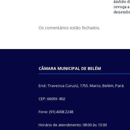
âmbito d
revoga a 
dezembro
Os comentários estão fechados.
CÂMARA MUNICIPAL DE BELÉM
End.: Travessa Curuzú, 1755. Marco, Belém, Pará.
CEP: 66093- 802
Fone: (91) 4008 2248
Horário de atendimento: 08:00 às 13:00