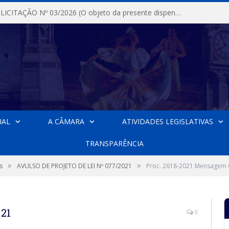
DISPENSA DE LICITAÇÃO Nº 03/2026 (O objeto da presente dispensa é a escolha da proposta mais vantajosa para a aquisição, de aparelhos de ar condicionado, tipo Split, com material de instalação e fogão industrial, conforme condições, quantidades e exigências estabelecidas no termo de referencia e neste aviso de contratação direta e seus anexos)
IAL
A CÂMARA
ATIVIDADES LEGISLATIVAS
TRANSPARÊNCIA
»
»
s
AVULSO DE PROJETO DE LEI Nº 077/2021
Proc. 2618-2021 Mensagem 
-21
0