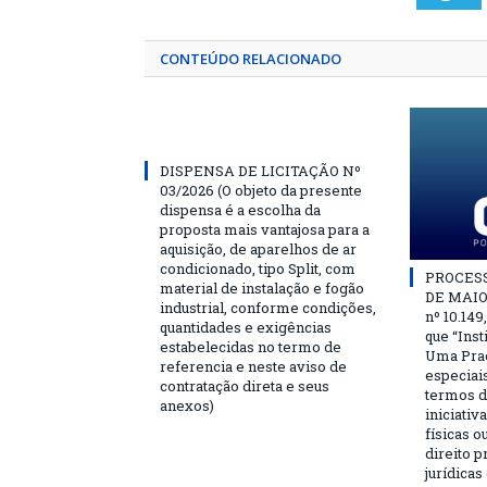
CONTEÚDO RELACIONADO
DISPENSA DE LICITAÇÃO Nº
03/2026 (O objeto da presente
dispensa é a escolha da
proposta mais vantajosa para a
aquisição, de aparelhos de ar
condicionado, tipo Split, com
PROCESSO
material de instalação e fogão
DE MAIO 
industrial, conforme condições,
nº 10.149
quantidades e exigências
que “Ins
estabelecidas no termo de
Uma Praç
referencia e neste aviso de
especiai
contratação direta e seus
termos d
anexos)
iniciativ
físicas o
direito 
jurídicas