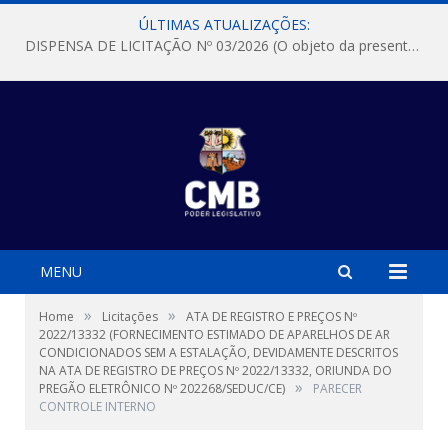
ÚLTIMAS ATUALIZAÇÕES:
DISPENSA DE LICITAÇÃO Nº 03/2026 (O objeto da presente dispensa é a escolha da proposta mais vantajosa para a aquisição, de aparelhos de ar condicionado, tipo Split, com material de instalação e fogão industrial, conforme condições, quantidades e exigências estabelecidas no termo de referencia e neste aviso de contratação direta e seus anexos)
MENU
»
»
Home
Licitações
ATA DE REGISTRO E PREÇOS Nº
2022/13332 (FORNECIMENTO ESTIMADO DE APARELHOS DE AR
CONDICIONADOS SEM A ESTALAÇÃO, DEVIDAMENTE DESCRITOS
NA ATA DE REGISTRO DE PREÇOS Nº 2022/13332, ORIUNDA DO
»
PREGÃO ELETRÔNICO Nº 202268/SEDUC/CE)
PARECER
CONTROLE INTERNO