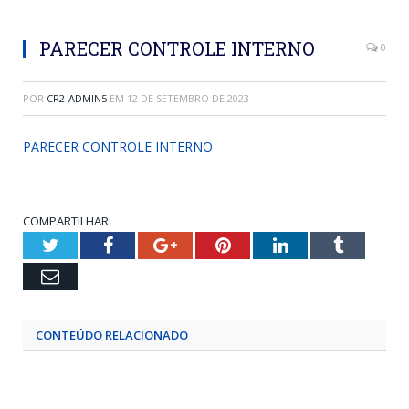
PARECER CONTROLE INTERNO
0
POR
CR2-ADMIN5
EM
12 DE SETEMBRO DE 2023
PARECER CONTROLE INTERNO
COMPARTILHAR:
Twitter
Facebook
Google+
Pinterest
LinkedIn
Tumblr
Email
CONTEÚDO RELACIONADO