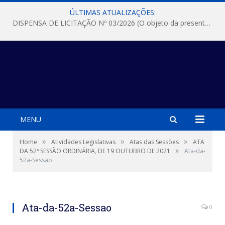
ÚLTIMAS ATUALIZAÇÕES:
DISPENSA DE LICITAÇÃO Nº 03/2026 (O objeto da presente dispensa é a escolha da proposta mais vantajosa para a aquisição, de aparelhos de ar condicionado, tipo Split, com material de instalação e fogão industrial, conforme condições, quantidades e exigências estabelecidas no termo de referencia e neste aviso de contratação direta e seus anexos)
MENU
»
»
»
Home
Atividades Legislativas
Atas das Sessões
ATA
»
DA 52ª SESSÃO ORDINÁRIA, DE 19 OUTUBRO DE 2021
Ata-da-
52a-Sessao
Ata-da-52a-Sessao
0