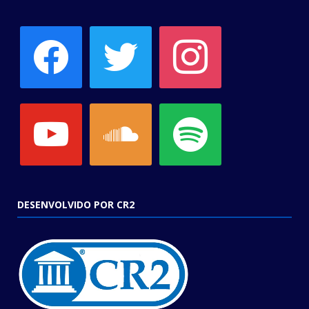
facebook
twitter
instagram
youtube
soundcloud
spotify
DESENVOLVIDO POR CR2