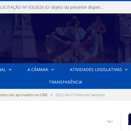
DISPENSA DE LICITAÇÃO Nº 03/2026 (O objeto da presente dispensa é a escolha da proposta mais vantajosa para a aquisição, de aparelhos de ar condicionado, tipo Split, com material de instalação e fogão industrial, conforme condições, quantidades e exigências estabelecidas no termo de referencia e neste aviso de contratação direta e seus anexos)
IAL
A CÂMARA
ATIVIDADES LEGISLATIVAS
TRANSPARÊNCIA
»
ntos são aprovados na CMB
2022-04-27 Emerson Sampaio
0