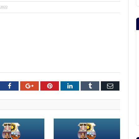
 2022
tter
Facebook
Google+
Pinterest
LinkedIn
Tumblr
Email