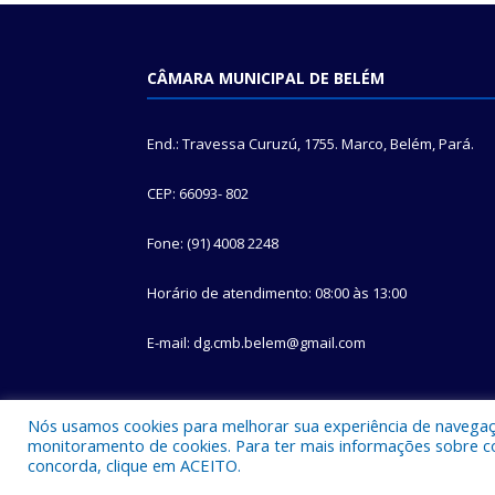
CÂMARA MUNICIPAL DE BELÉM
End.: Travessa Curuzú, 1755. Marco, Belém, Pará.
CEP: 66093- 802
Fone: (91) 4008 2248
Horário de atendimento: 08:00 às 13:00
E-mail: dg.cmb.belem@gmail.com
Nós usamos cookies para melhorar sua experiência de navegação
monitoramento de cookies. Para ter mais informações sobre como
concorda, clique em ACEITO.