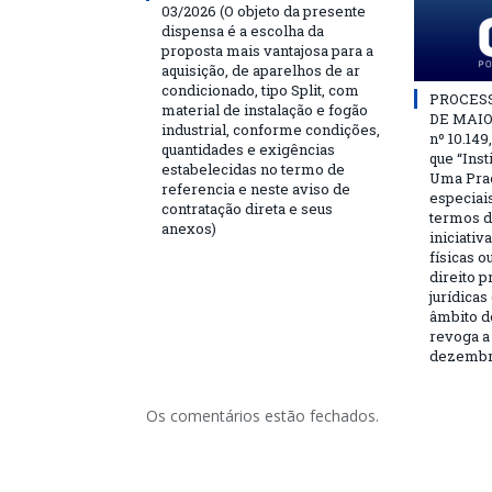
03/2026 (O objeto da presente
dispensa é a escolha da
proposta mais vantajosa para a
aquisição, de aparelhos de ar
condicionado, tipo Split, com
PROCESSO
material de instalação e fogão
DE MAIO 
industrial, conforme condições,
nº 10.149
quantidades e exigências
que “Ins
estabelecidas no termo de
Uma Praç
referencia e neste aviso de
especiai
contratação direta e seus
termos d
anexos)
iniciativ
físicas o
direito 
jurídicas
âmbito d
revoga a 
dezembro
Os comentários estão fechados.