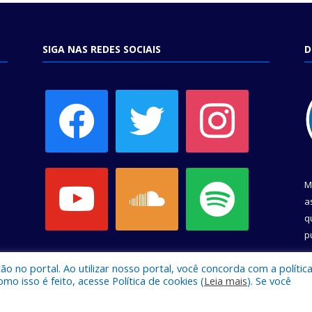
SIGA NAS REDES SOCIAIS
D
facebook
twitter
instagram
youtube
soundcloud
spotify
M
a
q
p
C
 no portal. Ao utilizar nosso portal, você concorda com a polític
 isso é feito, acesse Política de cookies (
Leia mais
). Se você