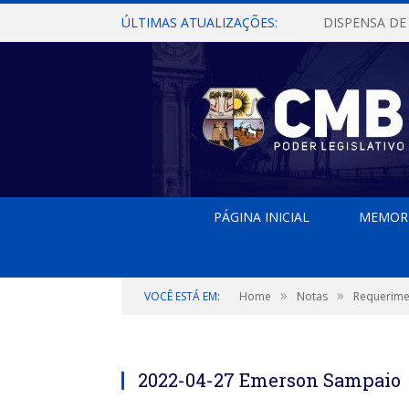
ÚLTIMAS ATUALIZAÇÕES:
PÁGINA INICIAL
MEMOR
»
»
VOCÊ ESTÁ EM:
Home
Notas
Requerime
Emerson Sampaio
2022-04-27 Emerson Sampaio