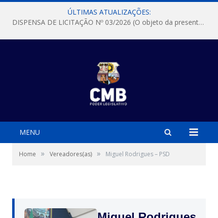
ÚLTIMAS ATUALIZAÇÕES:
DISPENSA DE LICITAÇÃO Nº 03/2026 (O objeto da presente dispensa é a escolha da proposta mais vantajosa para a aquisição, de aparelhos de ar condicionado, tipo Split, com material de instalação e fogão industrial, conforme condições, quantidades e exigências estabelecidas no termo de referencia e neste aviso de contratação direta e seus anexos)
MENU
»
»
Home
Vereadores(as)
Miguel Rodrigues – PSD
Miguel Rodrigues