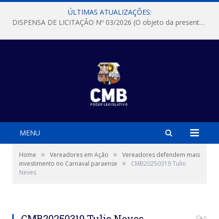
ÚLTIMAS ATUALIZAÇÕES:
DISPENSA DE LICITAÇÃO Nº 03/2026 (O objeto da presente dispensa é a escolha da proposta mais vantajosa para a aquisição, de aparelhos de ar condicionado, tipo Split, com material de instalação e fogão industrial, conforme condições, quantidades e exigências estabelecidas no termo de referencia e neste aviso de contratação direta e seus anexos)
MENU
»
»
Home
Vereadores em Ação
Vereadores defendem mais
»
investimento no Carnaval paraense
CMB20250319 Tulio
Neves
CMB20250319 Tulio Neves
0