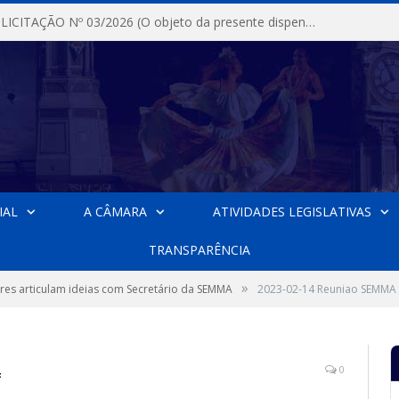
DISPENSA DE LICITAÇÃO Nº 03/2026 (O objeto da presente dispensa é a escolha da proposta mais vantajosa para a aquisição, de aparelhos de ar condicionado, tipo Split, com material de instalação e fogão industrial, conforme condições, quantidades e exigências estabelecidas no termo de referencia e neste aviso de contratação direta e seus anexos)
IAL
A CÂMARA
ATIVIDADES LEGISLATIVAS
TRANSPARÊNCIA
»
es articulam ideias com Secretário da SEMMA
2023-02-14 Reuniao SEMMA
4
0