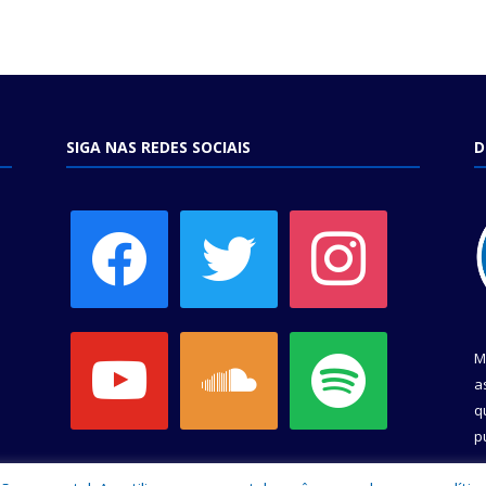
SIGA NAS REDES SOCIAIS
D
facebook
twitter
instagram
youtube
soundcloud
spotify
M
a
q
p
C