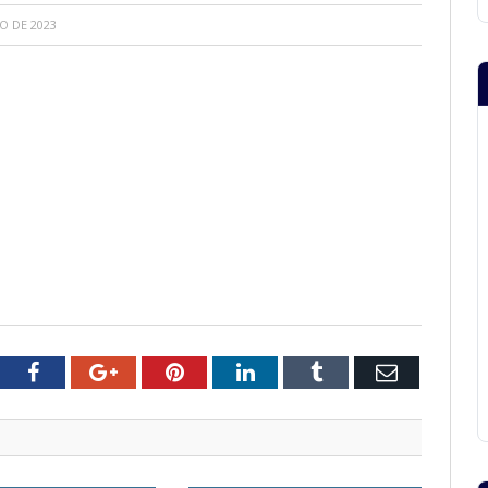
O DE 2023
tter
Facebook
Google+
Pinterest
LinkedIn
Tumblr
Email