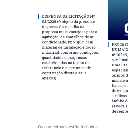
DISPENSA DE LICITAÇÃO Nº
03/2026 (O objeto da presente
dispensa é a escolha da
proposta mais vantajosa para a
aquisição, de aparelhos de ar
condicionado, tipo Split, com
PROCESSO
material de instalação e fogão
DE MAIO 
industrial, conforme condições,
nº 10.149
quantidades e exigências
que “Ins
estabelecidas no termo de
Uma Praç
referencia e neste aviso de
especiai
contratação direta e seus
termos d
anexos)
iniciativ
físicas o
direito 
jurídicas
âmbito d
revoga a 
dezembro
Os comentários estão fechados.