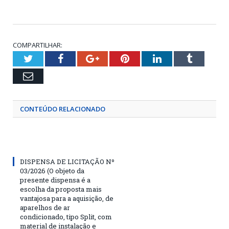
COMPARTILHAR:
Twitter
Facebook
Google+
Pinterest
LinkedIn
Tumblr
Email
CONTEÚDO RELACIONADO
DISPENSA DE LICITAÇÃO Nº
03/2026 (O objeto da
presente dispensa é a
escolha da proposta mais
vantajosa para a aquisição, de
aparelhos de ar
condicionado, tipo Split, com
material de instalação e