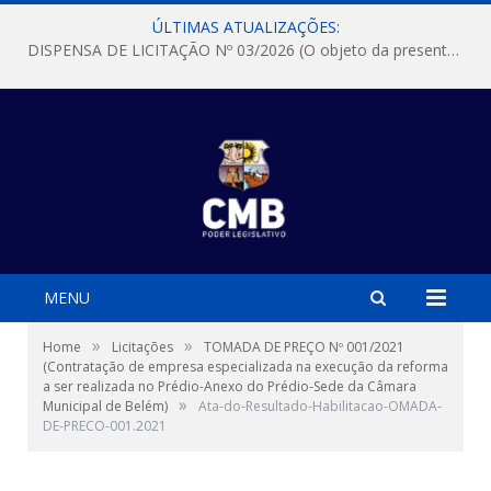
ÚLTIMAS ATUALIZAÇÕES:
DISPENSA DE LICITAÇÃO Nº 03/2026 (O objeto da presente dispensa é a escolha da proposta mais vantajosa para a aquisição, de aparelhos de ar condicionado, tipo Split, com material de instalação e fogão industrial, conforme condições, quantidades e exigências estabelecidas no termo de referencia e neste aviso de contratação direta e seus anexos)
MENU
»
»
Home
Licitações
TOMADA DE PREÇO Nº 001/2021
(Contratação de empresa especializada na execução da reforma
a ser realizada no Prédio-Anexo do Prédio-Sede da Câmara
»
Municipal de Belém)
Ata-do-Resultado-Habilitacao-OMADA-
DE-PRECO-001.2021